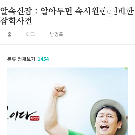
본문 바로가기
알속신잡 : 알아두면 속시원한 신비한
잡학사전
홈
태그
방명록
분류 전체보기
1454