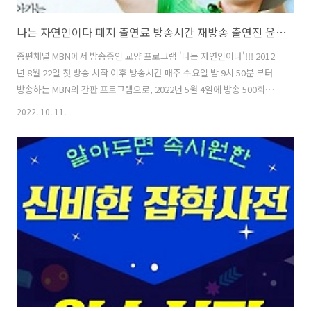
나는 자연인이다 폐지 출연료 방송시간 재방송 출연진 윤택 이승윤 성우 회차정보 시청률 주작 레전드 짤
종편채널 MBN에서 방송중인 교양 프로그램 '나는 자연인이다'!!! 2012
년 8월 22일 첫 방송 시작 이후 방송시간 매주 수요일 밤 9시 50분 부터
방송하는 MBN의 간판 프로그램으로, 2022년 5월 4일에 방송 500회차
를 맞이하였고 현재까지 계속 이어오는 MBN의 대표 장수 프로그램입니
2022. 10. 11.
다. 스트레스로 인해서 지쳐가는 도시인이 가진 것 없이 홀홀단신 여유와
행복을 느끼며 유유자적하며 살아가는 자연인을 탐방하는 여행 프로그
램입니다. 나는 자연인이다 출연진 으로는 개그맨 윤택 과 개그맨 이승윤
이 2회차마다 번갈아가면서 고정으로 방송출연하고, 내레이션 담당은 성
우 정형석 이 담당하고 있습니다. 나는 자연인이다 시청률 은 프로그램
론칭 초창기 때에는 3%대의 시청률을 기록하다가, 2016년 이후부터
는..