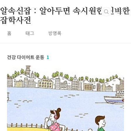
본문 바로가기
알속신잡 : 알아두면 속시원한 신비한
잡학사전
홈
태그
방명록
건강 다이어트 운동
1