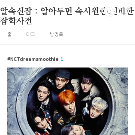
본문 바로가기
알속신잡 : 알아두면 속시원한 신비한
잡학사전
홈
태그
방명록
NCTdreamsmoothie
1