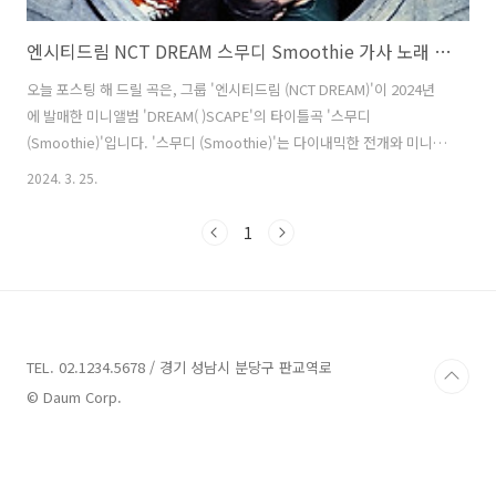
엔시티드림 NCT DREAM 스무디 Smoothie 가사 노래 뮤비 곡정보
오늘 포스팅 해 드릴 곡은, 그룹 '엔시티드림 (NCT DREAM)'이 2024년
에 발매한 미니앨범 'DREAM( )SCAPE'의 타이틀곡 '스무디
(Smoothie)'입니다. '스무디 (Smoothie)'는 다이내믹한 전개와 미니멀
한 후렴구가 중독적이면서 매력적인 힙합 댄스 곡으로, '나도연
2024. 3. 25.
(153/Joombas)', '방혜현'이 작사하고 'Alawn', 'Benji Bae', 'Robbie
Jay'가 작곡했습니다. 자신을 향한 세상의 차가운 시선과 스스로에 대한
1
부정적인 감정을 모두 'Smoothie'처럼 갈아 마셔버리겠다는 메시지를
위트 있게 풀어냈습니다. 기존 이미지에서 탈피한 직설적인 노랫말과 여
유가 느껴지는 멤버들의 표현력이 인상적입니다. 스무디 (Smoothie) -
엔시티드림 (NCT D..
TEL. 02.1234.5678 / 경기 성남시 분당구 판교역로
© Daum Corp.