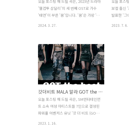
오늘 포스팅 해 드릴 곡은, 2023년 드라마
오늘 포스팅
'웰컴투 삼달리'의 세 번째 OST로 가수
보컬 출신 
'태연'이 부른 '꿈'입니다. '꿈'은 가왕 '조
발표한 '그대
용필'의 1991년 앨범 'The Dream'의 타
대라는 시 
2024. 3. 27.
2023. 7. 6.
이틀곡으로, '조용필'이 작사, 작곡했고
델루나 OS
'조용필'이 가창 애착이 가는 곡이라고 밝
만나 시작되
힌 바 있습니다. 세대를 막론하고 많은 이
해석'의 첫
들의 마음에 스며드는 명곡으로 지금까지
지은, 여진구
도 사랑받고 있습니다. 밝은 미디움 템포
루나 ' OS
의 리드미컬한 밴드 편곡으로 재해석했으
녀시대 '태연
며, 뛰어난 가창력과 음악성으로 사랑받
다. 지훈, 
는 독보적인 보컬리스트 '태연'의 맑고 힘
(minGti
있는 보컬이 아름다운 가사와 멜로디에
노 선율에,
갓더비트 MALA 말라 GOT the beat 노래 뮤비 가사 곡정보 카리나 윈터 슬기 웬디 보아 태연 효연
어우러져 드라마 속 감성과 감동적인 무
해진 애틋
드를 배가시켰습니다. 꿈 - 태연 / 조용필
곡을, 오케
오늘 포스팅 해 드릴 곡은, SM엔터테인먼
가사 화려한 도시를 그리며 찾아왔네 그
력있는 조
트 소속 여성 아티스트들 7인으로 결성된
곳은 춥고도 험한 곳 여기저기 헤매다 초
감성을 재
파워풀 어벤저스 유닛 '갓 더 비트 (GOT
라한 문턱에..
피아..
the beat)'의 첫 미니앨범으로, 2023년
2023. 1. 16.
에 발매된 '스탬프 온 잇 (Stamp On