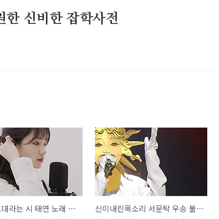
원한 신비한 잡학사전
조유리 그대라는 시 태연 노래 가사 곡설명 호텔델루나 OST 전곡모음
신이내린목소리 서문탁 우승 불티 소녀시대 태연 뮤비 해석 곡설명 복면가왕 192대 가왕