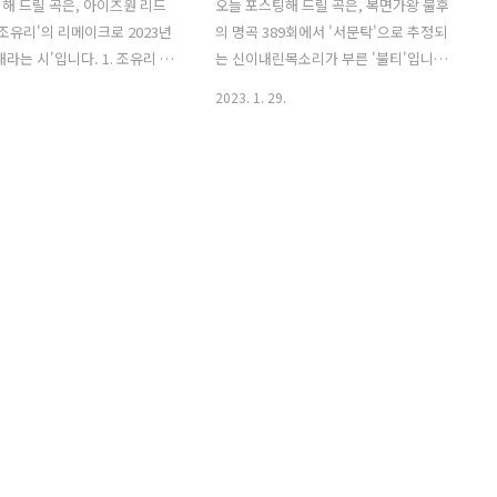
해 드릴 곡은, 아이즈원 리드
오늘 포스팅해 드릴 곡은, 복면가왕 불후
'조유리'의 리메이크로 2023년
의 명곡 389회에서 '서문탁'으로 추정되
라는 시'입니다. 1. 조유리 그
는 신이내린목소리가 부른 '불티'입니다.
노래 가사 곡설명 & 태연 호텔
'불티'는 '소녀시대 태연'이 2019년에 발
2023. 1. 29.
T 스토리와 아티스트의 감성이
매한 정규앨범 타이틀곡으로, 'Kenzie'가
는 명곡 리부트 프로젝트 '재
작사하고, 'Kenzie, Anne Judith
번째 곡으로, 원곡은 아이유 이
Stokke Wik, Ronny Svendsen'이 작곡
 주연의 tvN 드라마 ' 호텔 델
했습니다. 강렬한 멜로디와 '태연'의 압도
T Part.3 인 믿고듣는 음원퀸 소
적인 보컬이 어우러진 얼터너티브 소울
'이 부른 ' 그대라는 시 '입니
팝 장르의 곡입니다. '서문탁'이 시작부터
박세준 작사, 밍지션
사람을 홀리는 카리스마로 열창했으며,
on) 작곡의 곡으로, 섬세한 피아
음의 격차가 커서 부르기 어려운 노래임
 태연 특유의 감성 보이스가 더
에도 불구하고 음정을 정확히 지키면서도
하고 아련한 분위기의 발라드
자유자재로 완급을 조절하는 완벽한 스킬
스트라의 화려한 연주와 호소
로 무대를 압도하며 가왕방어전에 성공,
유리의 목소리로 그대라는 시의
192대 가왕에 등극했습니다. * 불티 - 서
해석하였습니다. 나일론 기타와
문탁 / 태연 가사 불어 후후 빨간 불..