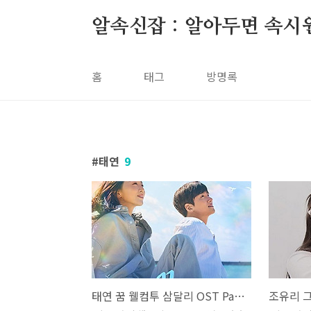
본문 바로가기
알속신잡 : 알아두면 속시
홈
태그
방명록
태연
9
태연 꿈 웰컴투 삼달리 OST Part 3 조용필 가사 노래 뮤비 곡정보