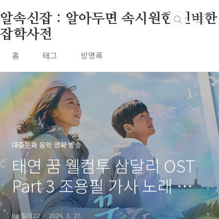
본문 바로가기
알속신잡 : 알아두면 속시원한 신비한
잡학사전
홈
태그
방명록
대중문화 음악 영화 방송
태연 꿈 웰컴투 삼달리 OST
Part 3 조용필 가사 노래 뮤비
곡정보
by 릴리22
2024. 3. 27.