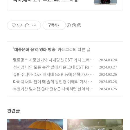
58
구독하기
'
대중문화 음악 영화 방송
' 카테고리의 다른 글
멜로망스 사랑인가봐 사내맞선 OST 가사 노래
2024.03.28
뮤비 곡정보
성시경 너의 모든 순간 별에서 온 그대 OST Part
2024.03.27
(24)
7 가사 노래 뮤비 곡정보
슈퍼주니어-D&E 지지배 GGB 동해 은혁 가사 노
2024.03.26
(23)
래 뮤비 곡정보
다비치 너의 편이 돼 줄게 강민경 이해리 가사 노
2024.03.26
(25)
래 뮤비 곡정보
복면가왕 벌처럼 쏜다 전상근 나비처럼 날아서 조
2024.03.25
(22)
진세 삭제 이승기 가사 노래 뮤비 곡정보
(21)
관련글