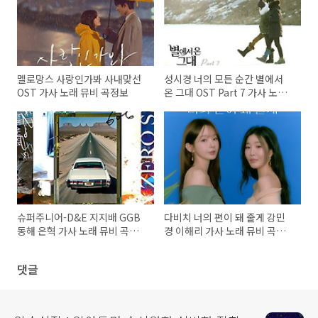
멜로망스 사랑인가봐 사내맞선
성시경 너의 모든 순간 별에서
OST 가사 노래 뮤비 곡정보
온 그대 OST Part 7 가사 노래
뮤비 곡정보
슈퍼주니어-D&E 지지배 GGB
다비치 너의 편이 돼 줄게 강민
동해 은혁 가사 노래 뮤비 곡정
경 이해리 가사 노래 뮤비 곡정
보
보
댓글