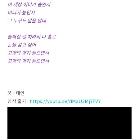
이 세상 어디가 숲인지
어디가 늪인지
그 누구도 말을 않네
슬퍼질 땐 차라리 나 홀로
눈을 감고 싶어
고향의 향기 들으면서
고향의 향기 들으면서
꿈 - 태연
영상 출처 :
https://youtu.be/dMaU3Mj7EVY