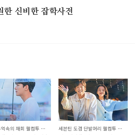
원한 신비한 잡학사전
신승훈 추억속의 재회 웰컴투 삼달리 OST Part. 4 조용필 가사 노래 뮤비 곡정보
세븐틴 도겸 단발머리 웰컴투 삼달리 OST 조용필 가사 노래 뮤비 곡정보