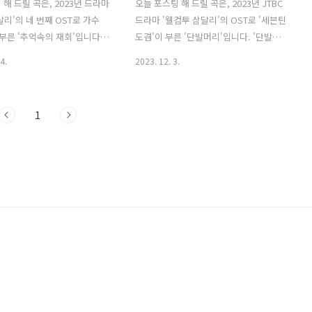
 해 드릴 곡은, 2023년 드라마
오늘 포스팅 해 드릴 곡은, 2023년 JTBC
달리'의 네 번째 OST로 가수
드라마 '웰컴투 삼달리'의 OST로 '세븐틴
 부른 '추억속의 재회'입니다.
도겸'이 부른 '단발머리'입니다. '단발머
재회'는 조용필의 1990년 앨범
리'는 '조용필'의 1980년 정규앨범 수록
4.
2023. 12. 3.
 '최은정'이 작사하고 '조용
곡으로 '박건호'가 작사하고 '조용필'이
했습니다. 발라드의 황제 '신승
작곡했습니다. '세븐틴 도겸' 버전은, 원
적인 미성으로 불렀으며 그만
곡의 감성을 유지하면서도 극에 맞게 청
1
담아 아름다운 노래로 재탠생
량한 사운드를 더해 '도겸'만의 감미로운
'웰컴투 삼달리'는 한라산 자락
목소리로 재해석했습니다. 제주에서의 순
서 난 용 삼달 (신혜선 분)이
수했던 어린 시절, 다시 제주에서 만나 펼
고 추락한 뒤 고향의 품으로 다
쳐지는 두 사람의 케미스트리를 더욱 풍
 개천을 소중히 지켜온 용필 (지
성하게 만들어줍니다. '웰컴투 삼달리'는
 함께 숨을 고르며 사랑도 찾는
한라산 자락 어느 개천에서 난 용, 삼달
 드라마입니다. 추억속의 재
(신혜선 분)이 모든 걸 잃고 추락한 뒤 개
훈 / 조용필 가사 지나치는 어둠
천을 소중히 지켜온 용필 (지창욱 분)과 고
리 낯선 그 모습 파도처럼 일
향의 품으로 다시 돌아와 숨을 고르며 사
가를 스쳐가는 젖은눈의 그댈
랑도 찾는 로맨스를 그려낸 작품입니다.
단발머리 -..