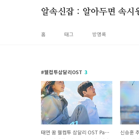
본문 바로가기
알속신잡 : 알아두면 속시
홈
태그
방명록
웰컴투삼달리OST
3
태연 꿈 웰컴투 삼달리 OST Part 3 조용필 가사 노래 뮤비 곡정보