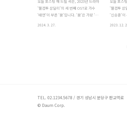
오늘 포스팅 해 드릴 곡은, 2023년 드라마
오늘 포스팅
'웰컴투 삼달리'의 세 번째 OST로 가수
'웰컴투 삼
'태연'이 부른 '꿈'입니다. '꿈'은 가왕 '조
'신승훈'이
용필'의 1991년 앨범 'The Dream'의 타
'추억속의 
2024. 3. 27.
2023. 12. 2
이틀곡으로, '조용필'이 작사, 작곡했고
타이틀곡으로
'조용필'이 가창 애착이 가는 곡이라고 밝
필'이 작곡
힌 바 있습니다. 세대를 막론하고 많은 이
훈'이 독보
들의 마음에 스며드는 명곡으로 지금까지
의 감성을 
도 사랑받고 있습니다. 밝은 미디움 템포
했습니다. 
의 리드미컬한 밴드 편곡으로 재해석했으
어느 개천에
며, 뛰어난 가창력과 음악성으로 사랑받
모든 걸 잃
는 독보적인 보컬리스트 '태연'의 맑고 힘
시 돌아와,
있는 보컬이 아름다운 가사와 멜로디에
창욱 분)과
어우러져 드라마 속 감성과 감동적인 무
청정 로맨스
드를 배가시켰습니다. 꿈 - 태연 / 조용필
회 - 신승
TEL. 02.1234.5678 / 경기 성남시 분당구 판교역로
가사 화려한 도시를 그리며 찾아왔네 그
속에서 긴머
© Daum Corp.
곳은 춥고도 험한 곳 여기저기 헤매다 초
렁이며 창
라한 문턱에..
보았네 입..