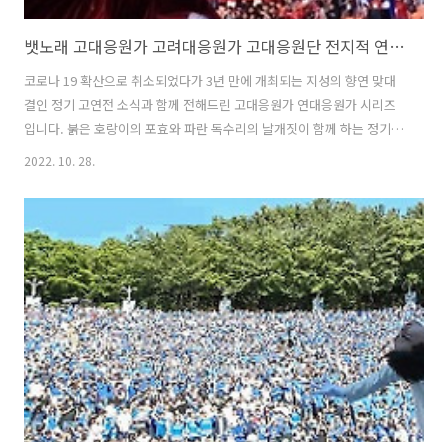
뱃노래 고대응원가 고려대응원가 고대응원단 전지적 연세대 시점 송소희 윤도현
코로나 19 확산으로 취소되었다가 3년 만에 개최되는 지성의 향연 맞대
결인 정기 고연전 소식과 함께 전해드린 고대응원가 연대응원가 시리즈
입니다. 붉은 호랑이의 포효와 파란 독수리의 날개짓이 함께 하는 정기고
연전이 10월 28, 29일 양일간에 펼쳐집니다. 양교 모두 사고없이 건강하
2022. 10. 28.
게 행사를 치루기를 기원합니다. 응원가 중 최고의 곡을 뽑으라면 어떤
곡을 고르실까요? 많은 분들이 고대응원가인 '민족의 아리아' 와 연대응
원가인 '연세여 사랑한다'를 또는, 경기 전까지는 각각의 응원을 개취에
따라 고르게 됩니다. 하지만 고연전을 치르고 나면 어느새 '뱃노래'에 빠
지게 됩니다. 고대 응원이지만 상대편에서 보고 있으면 무섭기까지 한 바
로 그 곡, 득점하는 순간 상대방 기를 죽이며 울려펴지는 최고의 응원곡
'벳노..