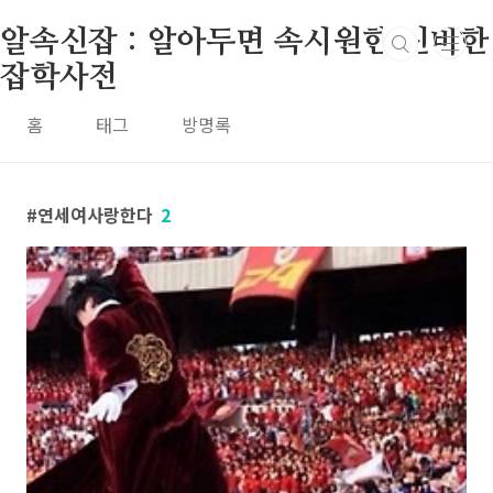
본문 바로가기
알속신잡 : 알아두면 속시원한 신비한
잡학사전
홈
태그
방명록
연세여사랑한다
2