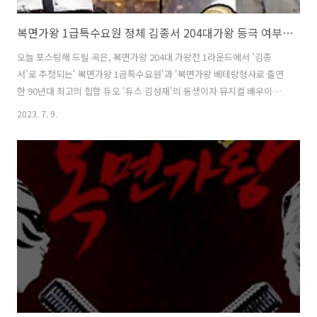
복면가왕 1급특수요원 정체 김종서 204대가왕 등극 여부 베테랑형사 김성욱 고래사냥 송창식 노래 가사 곡설명
오늘 포스팅해 드릴 곡은, 복면가왕 204대 가왕전 1라운드에서 '김종
서'로 추정되는' 복면가왕 1급특수요원'과 '복면가왕 베테랑형사로 출연
한 90년대 최고의 힙합 듀오 '듀스 김성재'의 동생이자 뮤지컬 배우이자
가수인 '김성욱'이 대결한 '송창식'이 부른 '고래사냥'입니다. 과연 복면
2023. 7. 9.
가왕 8색조 임정희 가왕을 누르고 204대가왕의 영예는 누구에게로 돌아
갈지? 1. 원곡 송창식 고래사냥 곡설명 원곡 '고래사냥'은 최인호 작사,
송창식 작곡 의 곡으로, 1975년 영화 ' 바보들의 행진 ' OST로, '일간 스
포츠'에 연재했던 '최인호'의 동명 소설을 원작으로 한 1975년에 개봉된
하길종 감독의 영화 '바보들의 행진'에 나오는 주인공 병태의 테마곡입니
다. 병태는 밤낮으로 마음 속의 고래를 꿈꾼것을 모티브..