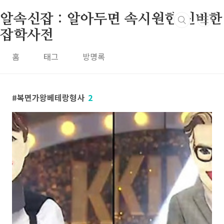
본문 바로가기
알속신잡 : 알아두면 속시원한 신비한
잡학사전
홈
태그
방명록
복면가왕베테랑형사
2