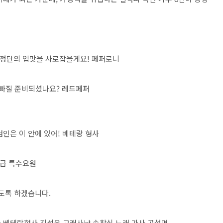
판정단의 입맛을 사로잡을게요! 페퍼로니
 빠질 준비되셨나요? 레드페퍼
범인은 이 안에 있어! 베테랑 형사
 1급 특수요원
도록 하겠습니다.
극 베테랑형사 김성욱 고래사냥 송창식 노래 가사 곡설명