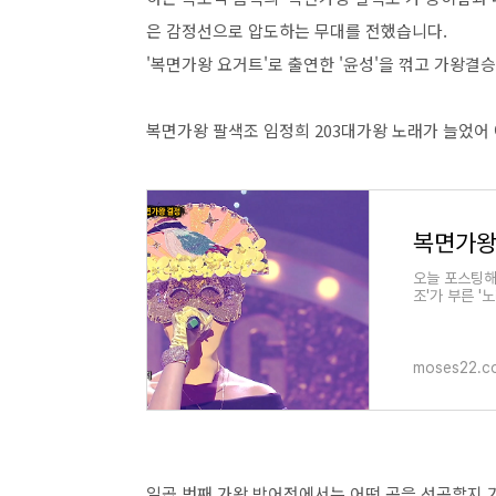
은 감정선으로 압도하는 무대를 전했습니다.
'복면가왕 요거트'로 출연한 '윤성'을 꺾고 가왕결
복면가왕 팔색조 임정희 203대가왕 노래가 늘었어
오늘 포스팅해 
조'가 부른 '
'휘성'이 작사하
moses22.c
일곱 번째 가왕 방어전에서는 어떤 곡을 선곡할지 