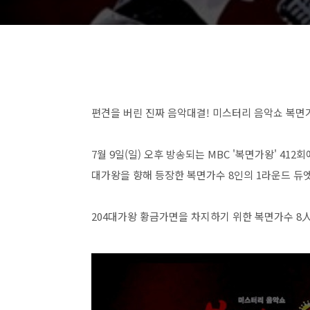
편견을 버린 진짜 음악대결! 미스터리 음악쇼 복면
7월 9일(일) 오후 방송되는 MBC '복면가왕' 41
대가왕을 향해 등장한 복면가수 8인의 1라운드 듀
204대가왕 황금가면을 차지하기 위한 복면가수 8人의