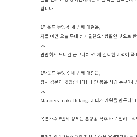
합니다.
1라운드 듀엣곡 세 번째 대결은,
저를 빼면 오늘 무대 싱거울걸요? 짭짤한 맛으로 
vs
만만하게 보다간 큰코다쳐요! 제 알싸한 매력에 푹
1라운드 듀엣곡 네 번째 대결은,
잠시 검문이 있겠습니다! 나 안 뽑은 사람 누구야! 
vs
Manners maketh king. 매너가 가왕을 만든다!
복면가수 8인의 정체는 본방송 직후 바로 알려드리
복면가왕 1급특수요원 정체 김종서 204대가왕 등