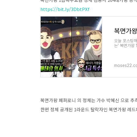
https://bit.ly/3DbtPXf
오늘 포스팅해
는' 복면가왕
오 '듀스 김성
moses22.c
복면가왕 페퍼로니 의 정체는 가수 박혜신 으로 추
한편 정체 공개된 1라운드 탈락자인 복면가왕 레드