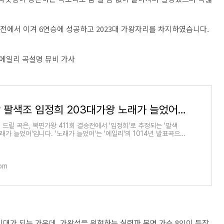
승전에서 이겨 6연승에 성공하고 2023대 가왕자리를 차지하였습니다.
 에일리 곡설명 뮤비 가사
복면가왕 팔색조 임정희 203대가왕 노래가 늘었어 에일리 곡설명 뮤비 가사
드릴 곡은, 복면가왕 411회 결승전에서 '임정희'로 추정되는 '팔색
노래가 늘었어'입니다. '노래가 늘었어'는 '에일리'의 1014년 발표곡으로
고 '휘성', '문
om
기대가 되는 가운데, 가왕석을 위협하는 실력파 복면 가수 8인이 등장