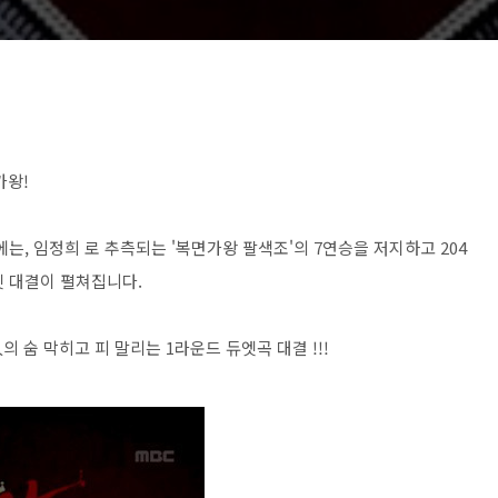
가왕!
2회에는, 임정희 로 추측되는 '복면가왕 팔색조'의 7연승을 저지하고 204
엣 대결이 펼쳐집니다.
 숨 막히고 피 말리는 1라운드 듀엣곡 대결 !!!