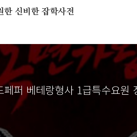
원한 신비한 잡학사전
페퍼 베테랑형사 1급특수요원 정체