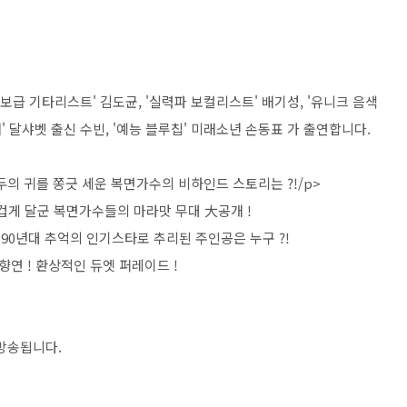
보급 기타리스트' 김도균, '실력파 보컬리스트' 배기성, '유니크 음색
이너' 달샤벳 출신 수빈, '예능 블루칩' 미래소년 손동표 가 출연합니다.
두의 귀를 쫑긋 세운 복면가수의 비하인드 스토리는 ?!/p>
뜨겁게 달군 복면가수들의 마라맛 무대 大공개 !
 90년대 추억의 인기스타로 추리된 주인공은 누구 ?!
연 ! 환상적인 듀엣 퍼레이드 !
 방송됩니다.