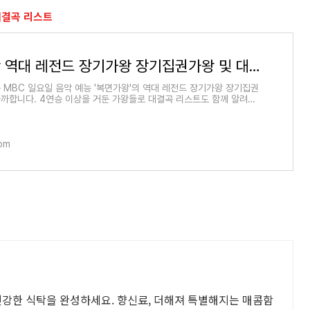
대결곡 리스트
복면가왕 역대 레전드 장기가왕 장기집권가왕 및 대결곡 리스트
 MBC 일요일 음악 예능 '복면가왕'의 역대 레전드 장기가왕 장기집권
까합니다. 4연승 이상을 거둔 가왕들로 대결곡 리스트도 함께 알려드
복면가왕 9연승가
om
건강한 식탁을 완성하세요. 향신료, 더해져 특별해지는 매콤함