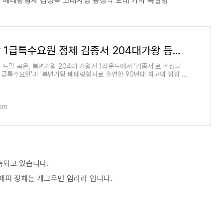
복면가왕 1급특수요원 정체 김종서 204대가왕 등극 여부 베테랑형사 김성욱 고래사냥 송창식 노
 드릴 곡은, 복면가왕 204대 가왕전 1라운드에서 '김종서'로 추정되
 1급특수요원'과 '복면가왕 베테랑형사로 출연한 90년대 최고의 힙합 듀
재'의 동생이자
om
측되고 있습니다.
페퍼 정체는 개그우먼 임라라 입니다.