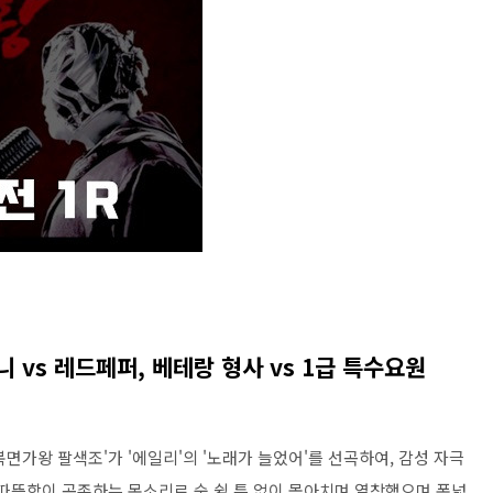
니 vs 레드페퍼, 베테랑 형사 vs 1급 특수요원
복면가왕 팔색조'가 '에일리'의 '노래가 늘었어'를 선곡하여, 감성 자극
 따뜻함이 공존하는 목소리로 숨 쉴 틈 없이 몰아치며 열창했으며 폭넓