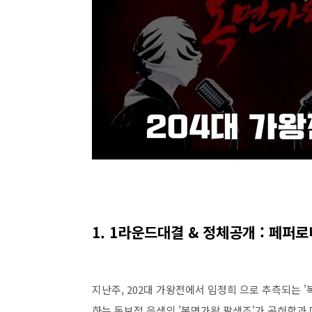
1. 1라운드대결 & 정체공개 : 페퍼로
지난주, 202대 가왕전에서 임정희 으로 추측되는 '
하는 독보적 음색의 '복면가왕 팔색조'가 공허함과