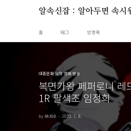
본문 바로가기
알속신잡 : 알아두면 속시
홈
태그
방명록
대중문화 음악 영화 방송
복면가왕 페퍼로니 레드
1R 팔색조 임정희
by 神JOB
2023. 7. 8.