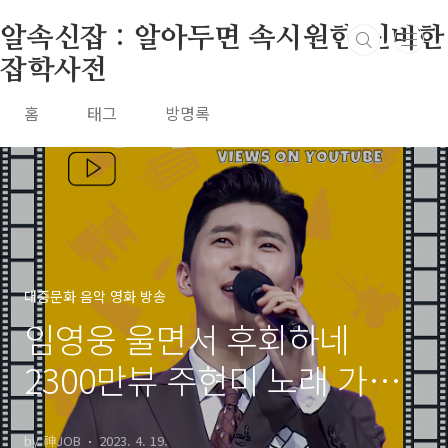
본문 바로가기
알속신잡 : 알아두면 속시원한 신비한
잡학사전
홈
태그
방명록
대중문화 음악 영화 방송
임영웅 울면서 후회하네
2300만뷰 주현미 노래 가사
뮤비 영어가사 번역 곡설명
by 神JOB
2023. 4. 19.