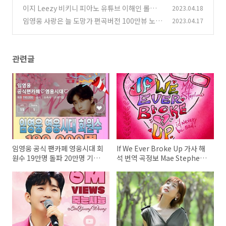
비 영어가사 번역 곡설명
이지 Leezy 비키니 피아노 유튜브 이해인 롤러코
2023.04.18
(2)
스터 임이지 이지영 본명 프로필
임영웅 사랑은 늘 도망가 편곡버전 100만뷰 노래
2023.04.17
(2)
가사 뮤비 영어가사 번역 곡설명
(1)
관련글
임영웅 공식 팬카페 영웅시대 회
If We Ever Broke Up 가사 해
원수 19만명 돌파 20만명 기대
석 번역 곡정보 Mae Stephens
영웅시대 가입방법
메이 스티븐스