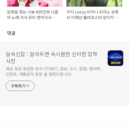
임영웅 죽는 시늉 600만뷰 나훈
이지 Leezy 비키니 피아노 유튜
아 노래 가사 뮤비 영어가사 번
브 이해인 롤러코스터 임이지 이
역 곡설명
지영 본명 프로필
댓글
알속신잡 : 알아두면 속시원한 신비한 잡학
사전
세상 모든 궁금한 상식 (키워드), 정보, 뉴스, 문화, 엔터테
인먼트, 대중음악 등등 을 알려드립니다.
구독하기