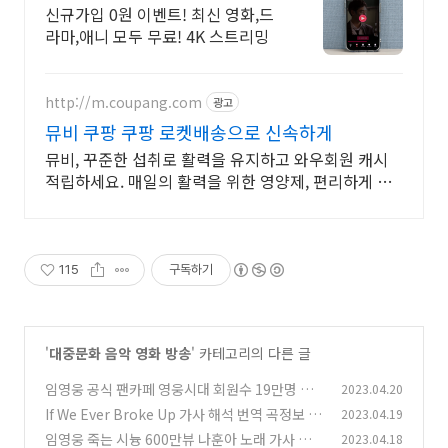
보기!
신규가입 0원 이벤트! 최신 영화,드
라마,애니 모두 무료! 4K 스트리밍
http://m.coupang.com
광고
뮤비 쿠팡 쿠팡 로켓배송으로 신속하게
뮤비, 꾸준한 섭취로 활력을 유지하고 와우회원 캐시
적립하세요. 매일의 활력을 위한 영양제, 편리하게 챙
기고 쿠팡으로 빠르게 받으세요.
115
구독하기
'
대중문화 음악 영화 방송
' 카테고리의 다른 글
임영웅 공식 팬카페 영웅시대 회원수 19만명 돌
2023.04.20
파 20만명 기대 영웅시대 가입방법
If We Ever Broke Up 가사 해석 번역 곡정보 M
2023.04.19
(2)
ae Stephens 메이 스티븐스
임영웅 죽는 시늉 600만뷰 나훈아 노래 가사 뮤
2023.04.18
(1)