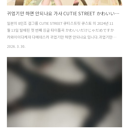
귀엽기만 하면 안되나요 가사 CUTIE STREET かわいいだけじゃだめですか 카와이이다케쟈 다메데스카 해석 번역 노래방 번호
일본의 8인조 걸그룹 CUTIE STREET 큐티스트릿 큐스토 의 2024년 11
월 13일 발매된 첫 번째 싱글 타이틀곡 かわいいだけじゃだめですか
카와이이다케쟈 다메데스카 귀엽기만 하면 안되나요 입니다.귀엽기만
하면 안되나요 가사 CUTIE STREET 큐티스트릿 큐스토 かわいいだけ
2026. 3. 30.
じゃだめですか 카와이이다케쟈 다메데스카 노래방 번호 는 아직 없습
니다. 아~~~그리고 이웃님 중에 DJ 제이팝 님이 새롭게 블로그를 리뉴얼
하셨어요.일본 대중음악 J-POP의 최신 소식과 깊이 있는 정보를 전하는
전문 블로그로 새로운 즐거움을 선사할 예정이라고 합니다.많은 관심과
이웃 부탁드려요
^^https://m.blog.naver.com/glsaem_hero/224277370901 귀엽
기만 하면 안되나요 가사 큐티스트리..