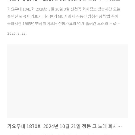
가요무대 1941회 2026년 3월 30일 3월 신청곡 회차정보 방송시간 오늘
출연진 원곡 미리보기 미리듣기 MC 사회자 김동건 방청신청 방법 주차
녹화시간 1985년부터 이어오는 전통가요의 명가!흘러간 노래와 트로트
를 부르며, 향수와 추억을 되새기는 중장년층 대상 음악 프로그램 KBS
2026. 3. 28.
1TV '가요무대' 1. 가요무대 1941회 회차정보 방송시간 출연진 회차 : 가
요무대 1941회일시 : 2026년 3월 30일시간 : 22:00 (밤 10시)주제 : 3월
신청곡사회 : 김동건 출연진 : 홍지윤 허찬미 손빈아 김용빈 신승태 서지
오 별사랑 미스김 윤수현 배일호 채윤 현숙 박주희 최예진 김무진 2. 가요
무대 1941회 출연진 및 곡 / 원곡자 리스트 / 원곡 미리듣기홍지윤 허찬
미 손빈아 김용빈 신승태..
가요무대 1870회 2024년 10월 21일 정든 그 노래 회차정보 방송시간 오늘 출연진 원곡 미리보기 미리듣기 MC 사회자 김동건 방청신청 방법 주차 녹화시간