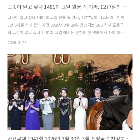
그것이 알고 싶다 1481회 그알 원룸 속 미라, 1277일의 미스터리 - 인천 3년 6개월 시신 은닉 사건
그것이 알고 싶다 1481회 그알 원룸 속 미라, 1277일의 미스터리 - 인천
3년 6개월 시신 은닉 사건 2026년 3월 28일 방송되는 SBS 시사 프로그
램 그것이 알고 싶다 1481회 그알 에서는 인천의 한 원룸에서 사망 후 약
3년 6개월이 지나 미라 상태로 발견된 여성의 사건을 다루었습니다. 오
2026. 3. 28.
랜 기간 방치된 시신과 그 배경에 대한 미스터리가 사회적 충격을 주고
있습니다. 수상한 원룸 내부 2024년 7월, 월세가 밀린 채 연락이 두절된
세입자를 확인하기 위해 관리인이 방문하면서 사건이 드러났습니다. 문
을 개방한 내부는 쓰레기와 각종 물건들이 가득 쌓여 있었고, 생활 흔적
이 그대로 남아 있는 가운데 한쪽에 정리된 이불이 눈에 띄었습니다. 미
라 상태 시신의 발견 "신체가 없었어요. 그러니까 ..
가요무대 1941회 2026년 3월 30일 3월 신청곡 회차정보 방송시간 오늘 출연진 원곡 미리보기 미리듣기 MC 사회자 김동건 방청신청 방법 주차 녹화시간