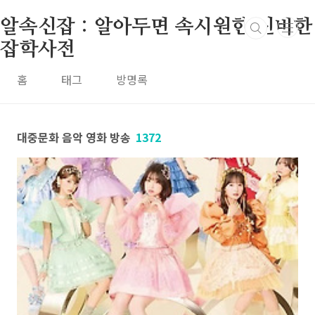
본문 바로가기
알속신잡 : 알아두면 속시원한 신비한
잡학사전
홈
태그
방명록
대중문화 음악 영화 방송
1372