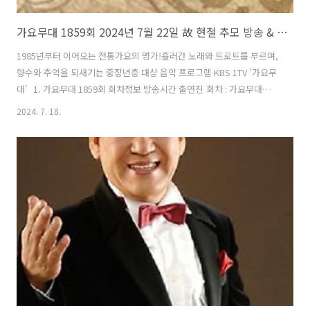
가요무대 1859회 2024년 7월 22일 故 현철 추모 방송 & 7월 신청곡 회차정보 방송시간 오늘 출연진 원곡 미리보기 미리듣기 MC 사회자 김동건 방청신청 방법 주차 녹화시간
1985년부터 이어오는 전통가요의 명가!흘러간 노래와 트로트를 부르며,
향수와 추억을 되새기는 중장년층 대상 음악 프로그램 KBS 1TV '가요무
대' 1. 가요무대 1859회 회차정보 방송시간 출연진 회차 : 가요무대
1859회일시 : 2024년 7월 22일시간 : 22:00 (밤 10시)주제 : 故 현철 추모
2024. 7. 18.
방송 & 7월 신청곡사회 : 김동건 출연진 : 김수찬, 홍지윤, 신유, 정미애,
진성, 배아현, 성민지, 김유라, 배금성, 한혜진, 권성희, 고재숙, 남일해,
김상배 2. 가요무대 1859회 출연진 및 곡 / 원곡자 리스트 / 원곡 미리듣
기김수찬 홍지윤 신유 정미애 진성 배아현 김유라 성민지 배금성 한혜진
권성희 고재숙 남일해 김상배 01) 권성희 - 나성에 가면 (원곡자 : 세샘트
리오) 02)..