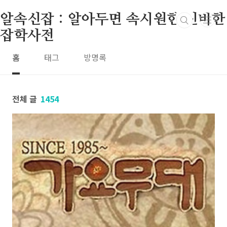
본문 바로가기
알속신잡 : 알아두면 속시원한 신비한
잡학사전
홈
태그
방명록
전체 글
1454