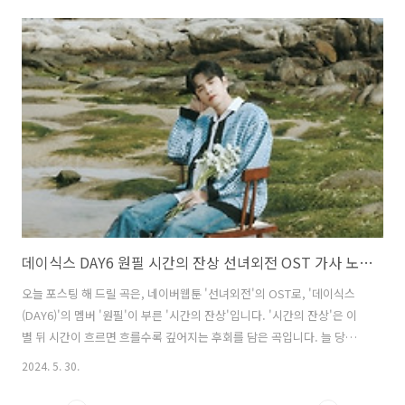
다. 또한 이 곡은 '방탄소년단'이 매년 데뷔일 6월 13일을 기념해 팬들
과 함께 즐기는 축제인 '2024 FESTA'의 일환으로 발표돼 더욱 특별
한 의미를 더했습니다. Never Let Go (네버 렛 고) - 방탄소년
단 (BTS) 정국 가사 Every day I wonder if this ..
데이식스 DAY6 원필 시간의 잔상 선녀외전 OST 가사 노래 뮤비 곡정보
오늘 포스팅 해 드릴 곡은, 네이버웹툰 '선녀외전'의 OST로, '데이식스
(DAY6)'의 멤버 '원필'이 부른 '시간의 잔상'입니다. '시간의 잔상'은 이
별 뒤 시간이 흐르면 흐를수록 깊어지는 후회를 담은 곡입니다. 늘 당연
하게만 생각했던 사랑과 차가운 말을 내뱉었던 것에 대한 후회 등 지나간
2024. 5. 30.
시간의 잔상이 그리움으로 남게 됐다는 절절한 가사가 듣는 이들의 이별
감수성을 자극합니다. 또한 '원필'의 애틋한 보컬이더해져 한번 쯤 이별