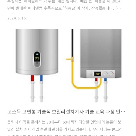
추정되는 '헤라클레스'가 부른 '매듭'입니다. '매듭'은 '하동균'이 2014
년에 발매한 미니앨범 수록곡으로 '하동균'이 작사, 작곡했습니다. '헤
라클레스'가 도입부에서는 감미롭고 부드럽게 말하듯이 노래를 시작해
2024. 6. 16.
듣는 이들이 숨죽이며 듣게 만들 만큼 황홀했습니다. 후반부로 갈수록 진
심이 담긴 목소리로 사람들의 마음을 묘하게 끌어당겼고, 파워풀한 가창
력에 담긴 짙은 호소력까지, 가슴 깊은 곳에 묵직한 감동을 전달하는 무
대였습니다. 그 결과 '헤라클레스'가 '여왕의 기품'으로 출연한 '키코'를
84:15로 꺾고 225대 가왕의 자리에 올랐습니다. 매듭 - 헤라클레스 / 하
동균 가사 눈을 다 부비고 오늘을 확인하고 어제 일을 지우고 ..
고소득 고연봉 기술직 보일러설치기사 기술 교육 과정 안내 & 온수기 에어컨｜직업 훈련 교육 채용 유망 창업 아이템 추천 창업 비용 자금｜더히트원
은퇴나 이직을 준비하는 30대부터 60대까지 다양한 연령대의 분들이 보
일러 설치 기사 직업 훈련에 관심을 가지고 있습니다. 우리나라는 콘크리