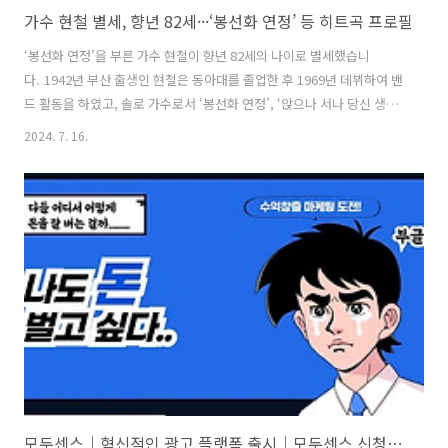
가수 현철 별세, 향년 82세···‘봉선화 연정’ 등 히트곡 프로필
‘봉선화 연정’을 부른 가수 현철이 향년 82세의 나이로 별세했습니
다. 1942년 부산 출생인 현철은 동아대를 졸업한 후 1969년 데뷔하여 밴
드 활동을 하였고, 솔로 가수로서 ‘봉선화 연정’, ‘앉으나 서나 당신 생
각’, ‘싫다 싫어’ 등의 히트곡을 남겼습니다. 가수 현철 별세, 향년 82
2024. 7. 16.
세 현철은 7월 15일 밤 서울 관진구 구의동 혜민병원에서 지병으로 사망
했습니다. 수년전 경추 디스크 수술 후 신경 손상으로 건강이 악화해 오
랜 기간 요양 생활을 해왔고 팬들은 그의 재기를 기다렸으나 안타깝게 사
망했습니다. 고 현철(본명 강상수)의 영결식은 7월 18일 오전 7시 30분
서울 풍납동 아산병원 장례식장 1층 영결식장에서 진행되었습니다. 현
장에는 유족 및 지인들과 동료들이 참석했습니다. 고인의 장례는 ..
모두센스｜혁신적인 광고 플랫폼 출시｜모두센스 신청조건 장점 가입방법 특징