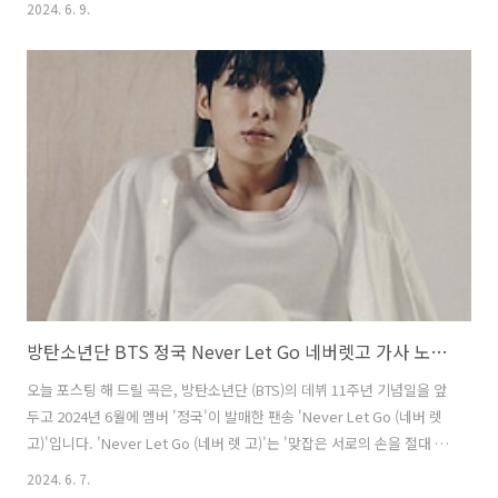
2024. 6. 9.
로 보여주었습니다. 이번 포스팅에서는 불멸의 이순신 회차정보 를 간
단하게 요약하여 알려드립니다. 왜교성 전투 및 노량해전 1회 ~ 4회 1
회 - 왜교성 전투 (고니시. 진린. 유정과의 갈등)2회 - 왜교성 전투 결과와
두개의 장계｜선전관 파견3회 - 소금에 절여진 부하들의 수급｜무군지
죄를 들먹이는 선전관4회 - 노량해전 어린시절 5회 ~ 6회 5회 - 노량해
전에서의 최후｜어린 시절의 시작6회 - 어린시절 청년 시..
방탄소년단 BTS 정국 Never Let Go 네버렛고 가사 노래 뮤비 곡정보
오늘 포스팅 해 드릴 곡은, 방탄소년단 (BTS)의 데뷔 11주년 기념일을 앞
두고 2024년 6월에 멤버 '정국'이 발매한 팬송 'Never Let Go (네버 렛
고)'입니다. 'Never Let Go (네버 렛 고)'는 '맞잡은 서로의 손을 절대 놓
지 말자'는 메시지를 담은 곡으로, 글로벌 그룹 '방탄소년단'에게 아낌없
2024. 6. 7.
이 사랑을 주는 전 세계 ARMY (아미)를 향한 감사의 마음을 담았습니