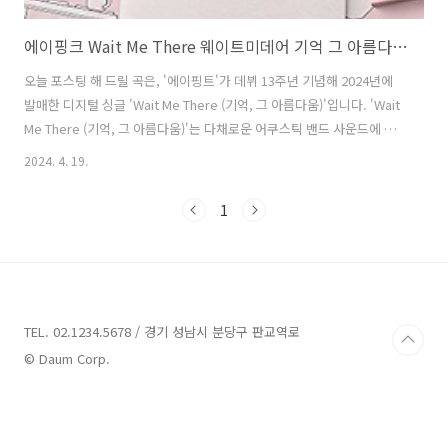
에이핑크 Wait Me There 웨이트미데어 기억 그 아름다움 가사 노래 뮤비 곡정보
오늘 포스팅 해 드릴 곡은, '에이핑트'가 데뷔 13주년 기념해 2024년에
발매한 디지털 싱글 'Wait Me There (기억, 그 아름다움)'입니다. 'Wait
Me There (기억, 그 아름다움)'는 다채로운 어쿠스틱 밴드 사운드에 정
서적 공감을 느껴볼 수 있는 곡으로, '박초롱'이 작사하고 'Zaydro',
2024. 4. 19.
'STARBUCK', 'YHEL'이 작곡했습니다. 13년 동안 같이 나눴던 추억과
기억들을 떠올리면서 힘든 상황에서도 함께 웃음꽃을 피우고자 하는 마
1
음을 담백하게 전달합니다. '에이핑크'로 활동해 왔던 모든 순간에 함께
해준 팬들과 함께 앞으로 함께할 시간에 대한 바람, 또는 시들지 않은 아
름다운 추억을 영원히 마음에 새기고자 하는 소망이 느껴지는 곡입니다.
Wait Me There (기억..
TEL. 02.1234.5678 / 경기 성남시 분당구 판교역로
© Daum Corp.