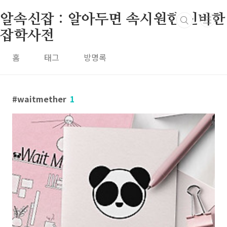
본문 바로가기
알속신잡 : 알아두면 속시원한 신비한
잡학사전
홈
태그
방명록
waitmether
1