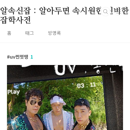
본문 바로가기
알속신잡 : 알아두면 속시원한 신비한
잡학사전
홈
태그
방명록
uv찐멋탱
1