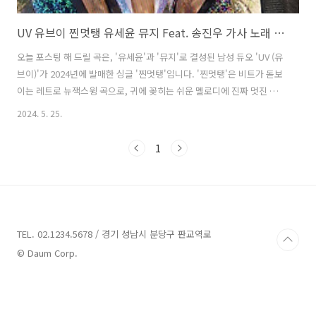
UV 유브이 찐멋탱 유세윤 뮤지 Feat. 송진우 가사 노래 뮤비 곡정보
오늘 포스팅 해 드릴 곡은, '유세윤'과 '뮤지'로 결성된 남성 듀오 'UV (유
브이)'가 2024년에 발매한 싱글 '찐멋탱'입니다. '찐멋탱'은 비트가 돋보
이는 레트로 뉴잭스윙 곡으로, 귀에 꽂히는 쉬운 멜로디에 진짜 멋진 남
자의 모습을 표현한 재미있는 가사로 누구나 즐길 수 있는 신나는 노래입
2024. 5. 25.
니다. 프로듀서 '스페이스카우보이'가 프로듀싱을 맡았으며 배우 '송진
우'가 피처링을 맡아 곡의 에너지를 배가시켰습니다. 뮤직비디오에서는
1
는 우정 여행을 떠난 'UV'와 '송진우'가 'MC Hammer'를 오마주해 반
짝이는 레트로 의상을 입고 재기발랄한 모습으로 특유의 유쾌한 에너지
를 선사합니다. 찐멋탱 -UV (유브이) Feat. 송진우 가사 미쳤나 봐
(나) 미쳤나 봐 (너)미쳤나 봐 (who) hey guy..
TEL. 02.1234.5678 / 경기 성남시 분당구 판교역로
© Daum Corp.