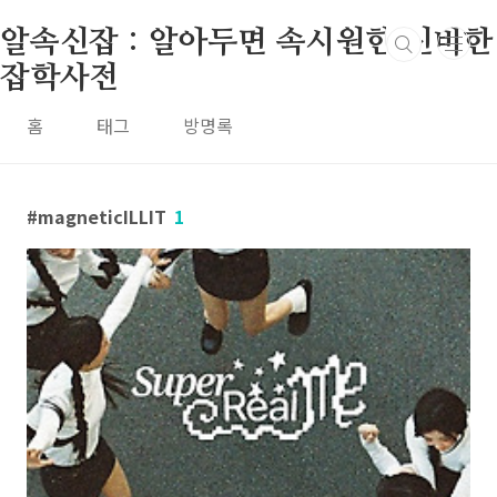
본문 바로가기
알속신잡 : 알아두면 속시원한 신비한
잡학사전
홈
태그
방명록
magneticILLIT
1