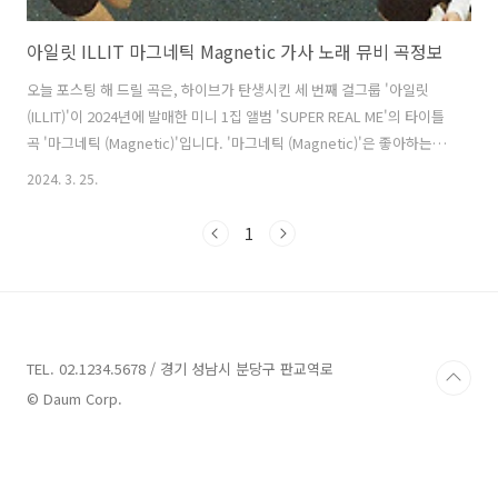
아일릿 ILLIT 마그네틱 Magnetic 가사 노래 뮤비 곡정보
오늘 포스팅 해 드릴 곡은, 하이브가 탄생시킨 세 번째 걸그룹 '아일릿
(ILLIT)'이 2024년에 발매한 미니 1집 앨범 'SUPER REAL ME'의 타이틀
곡 '마그네틱 (Magnetic)'입니다. '마그네틱 (Magnetic)'은 좋아하는 상
대에게 자석처럼 끌리는 마음을 있는 그대로 표현한 곡으로, 아름다운 아
2024. 3. 25.
르페지오 신스와 다이내믹한 베이스가 강렬한 리듬 위에 아일릿의 생동
감 넘치는 목소리가 어우러져, 좋아하는 사람에게 직진하는 10대 소녀의
1
풋풋함과 솔직 당당함이 느껴집니다. 작사와 프로듀싱에는 '방시혁' 프
로듀서가 참여했고, 리얼한 10대의 감성을 담기 위해 10대 프로듀서들이
합류해 시너지를 더했습니다. 마그네틱 (Magnetic) - 아일릿 (ILLIT) 가
사 Baby I’m just t..
TEL. 02.1234.5678 / 경기 성남시 분당구 판교역로
© Daum Corp.