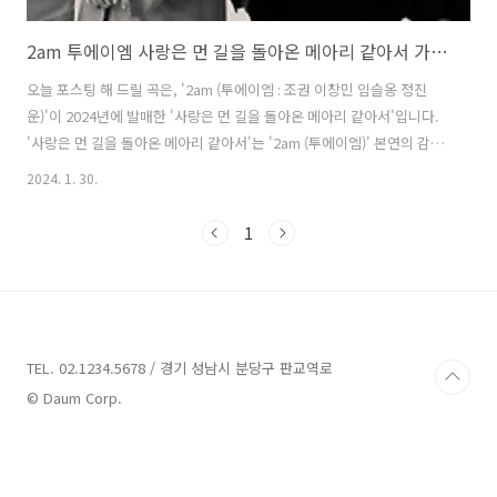
2am 투에이엠 사랑은 먼 길을 돌아온 메아리 같아서 가사 노래 뮤비 곡정보 조권 이창민 임슬옹 정진운
오늘 포스팅 해 드릴 곡은, '2am (투에이엠 : 조권 이창민 임슬옹 정진
운)'이 2024년에 발매한 '사랑은 먼 길을 돌아온 메아리 같아서'입니다.
'사랑은 먼 길을 돌아온 메아리 같아서'는 '2am (투에이엠)' 본연의 감성
과 요즘 발라드 스타일이 적절히 섞인 곡으로, '이기환'이 작사, 작곡했습
2024. 1. 30.
니다. 누구나 한 번쯤 사랑하는 이와 겪었던 애달픈 순간들이 시적으로
표현된 가사로 큰 공감을 불러일으킵니다. 또한 '2am (투에이엠)' 멤버
1
들 각자가 표현해낸 감성이, 한편의 옴니버스 드라마를 보는 것처럼 지나
간 인연들을 떠올리게 만들면서 묘한 여운을 남깁니다. 사랑은 먼 길을
돌아온 메아리 같아서 - 2am (투에이엠) 가사 너와 사랑한 날들을 반대로
걷는다 이 길 끝에는 지금과 달랐던 우리가 있다 끝..
TEL. 02.1234.5678 / 경기 성남시 분당구 판교역로
© Daum Corp.