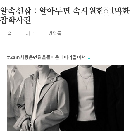
본문 바로가기
알속신잡 : 알아두면 속시원한 신비한
잡학사전
홈
태그
방명록
2am사랑은먼길을돌아온메아리같아서
1