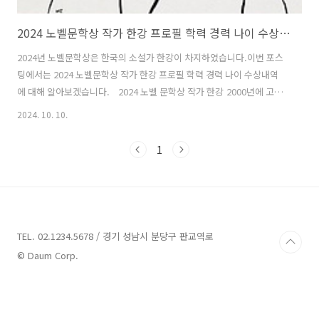
2024 노벨문학상 작가 한강 프로필 학력 경력 나이 수상내역
2024년 노벨문학상은 한국의 소설가 한강이 차지하였습니다.이번 포스
팅에서는 2024 노벨문학상 작가 한강 프로필 학력 경력 나이 수상내역
에 대해 알아보겠습니다. 2024 노벨 문학상 작가 한강 2000년에 고
(故) 김대중 전 대통령이 평화상을 수상한 이후, 한국인이 노벨상을 받은
2024. 10. 10.
것은 이번이 두 번째입니다. 스웨덴 한림원은 10일(현지 시간) 이를 발표
했습니다. 노벨위원회는 한강 작가의 작품이 "역사적 고통을 마주하면서
1
도 인간 존재의 연약함을 강렬한 시적 산문으로 담아냈다"고 평가하며
수상 이유를 밝혔습니다. 이번 수상을 통해 한강 작가는 1천100만 크로
나, 약 13억 4천만 원 상당의 상금과 메달, 증서를 받게 됩니다. 문학상
발표에 이어, 11일에 평화상, 14일에는 경제학상 수상자가 발표될..
TEL. 02.1234.5678 / 경기 성남시 분당구 판교역로
© Daum Corp.