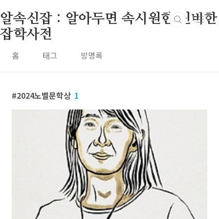
본문 바로가기
알속신잡 : 알아두면 속시원한 신비한
잡학사전
홈
태그
방명록
2024노벨문학상
1