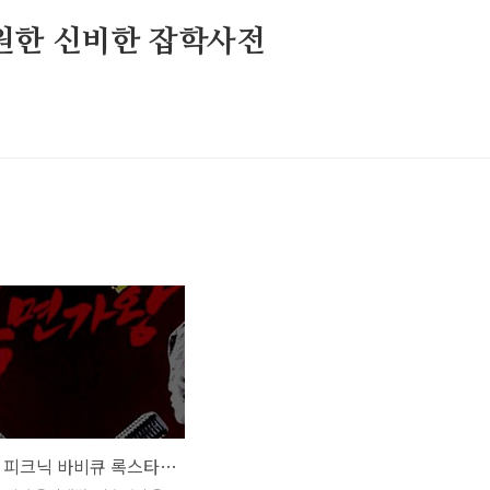
원한 신비한 잡학사전
복면가왕 피크닉 바비큐 록스타 몬스터 정체 199대가왕 402회 1R 팔색조 임정희