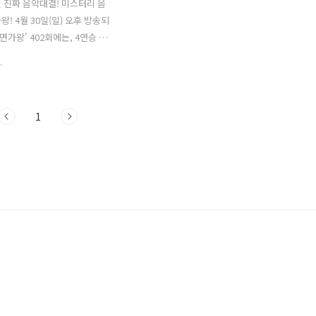
 진짜 음악대결! 미스터리 음
! 4월 30일(일) 오후 방송되
복면가왕' 402회에는, 4연승 가
왕 우승트로피 엔플라잉 유회
.
 신흥 가왕으로 등극한 '복면가
의 2연승을 저지하고 199대가
등장한 복면가수 8인의 1라운
1
결이 펼쳐집니다. 199대가왕
차지하기 위한 복면가수 8人
고 피 말리는 1라운드 듀엣곡
1. 1라운드대결 & 정체공개 : 피크
큐, 록스타 vs 몬스터 지난주,
왕전에서 디바 임정희 으로 추측
가왕 팔색조'가 '박효신'의 '야
곡하여, 압도적인 가창력과 완
으로 무대를 펼쳤습니다. 4연
복면가왕 우승트로피 엔플라잉