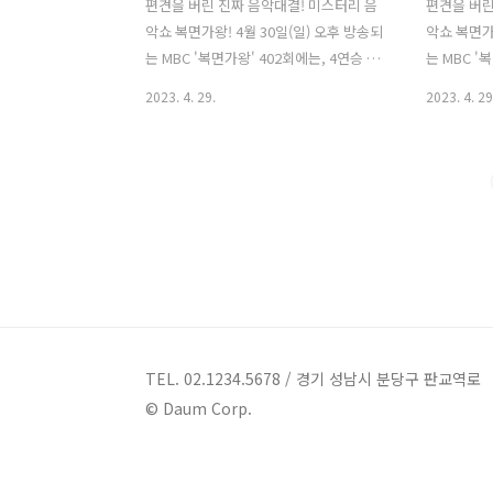
편견을 버린 진짜 음악대결! 미스터리 음
편견을 버린
악쇼 복면가왕! 4월 30일(일) 오후 방송되
악쇼 복면가왕
는 MBC '복면가왕' 402회에는, 4연승 가
는 MBC '
왕 '복면가왕 우승트로피 엔플라잉 유회
왕 '복면가
2023. 4. 29.
2023. 4. 29
승'을 꺾고 신흥 가왕으로 등극한 '복면가
승'을 꺾고
왕 팔색조'의 2연승을 저지하고 199대가
왕 팔색조'
왕을 향해 등장한 복면가수 8인의 1라운
왕을 향해 
드 듀엣 대결이 펼쳐집니다 199대가왕 황
드 듀엣 대
금가면을 차지하기 위한 복면가수 8人의
황금가면을 
숨 막히고 피 말리는 1라운드 듀엣곡 대결
의 숨 막히
!!! 1. 1라운드대결 & 정체공개 : 카페모카
대결 !!! 
vs 목화, 백수의하루 vs 백조의호수 지난
닉 vs 바비
주, 198대 가왕전에서 디바 임정희 으로
198대 가
추측되는 '복면가왕 팔색조'가 '박효신'의
되는 '복면
'야생화'를 선곡하여, 압도적인 가창력과
생화'를 선
TEL. 02.1234.5678 / 경기 성남시 분당구 판교역로
완벽한 테크닉으로 무대를 펼쳤습니다. 4
벽한 테크닉
© Daum Corp.
연승 가왕 '복면가왕 우승트로피 엔플라
승 가왕 '
잉..
유회..