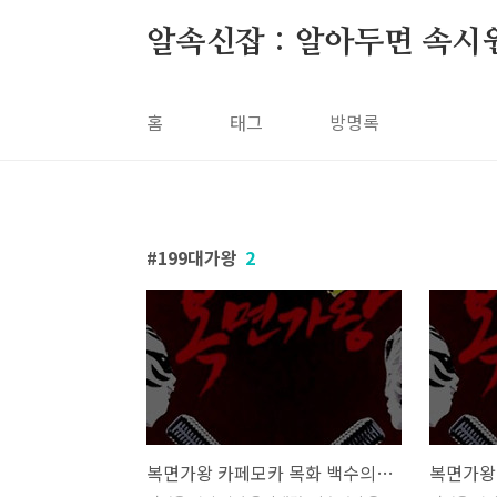
본문 바로가기
알속신잡 : 알아두면 속시
홈
태그
방명록
199대가왕
2
복면가왕 카페모카 목화 백수의하루 백조의호수 정체 199대가왕 402회 1R 팔색조 임정희