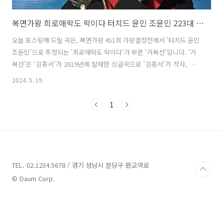
복면가왕 희로애락도 락이다 터치드 윤민 조윤민 223대 가왕 거북선 김종서 가사 노래 뮤비 곡정보
오늘 포스팅해 드릴 곡은, 복면가왕 451회 가왕결정전에서 '터치드 윤민
조윤민'으로 추정되는 '희로애락도 락이다'가 부른 '거북선'입니다. '거
북선'은 '김종서'가 2019년에 발매한 싱글곡으로 '김종서'가 작사, 작곡
했습니다. '희로애락도 락이다'가 적막함을 채우는 특유의 맑은 음색을
2024. 5. 19.
시작해, 이순신 장군이 12척의 배를 진두지휘하는 듯 위엄이 서린 무대
였습니다. 또한 노래에 실린 압도적인 위용과 거친 파도 같은 박력, 불꽃
1
처럼 맹렬히 타오르는 가창력이 좌중을 압도했습니다. 원곡자 김종서가
자신이 만든 노래보다 훨씬 더 깊고 날카로워 한국음악사에 남을 것 같은
무대였다고 극찬했습니다. 그 결과 '럭키박스'로 출연한 를 꺾고 223대
가왕의 자리를 지켰으며, 이는 음악대장 하현우에 이어 두번째 9연승 ..
TEL. 02.1234.5678 / 경기 성남시 분당구 판교역로
© Daum Corp.