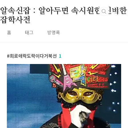
본문 바로가기
알속신잡 : 알아두면 속시원한 신비한
잡학사전
홈
태그
방명록
희로애락도락이다거북선
1