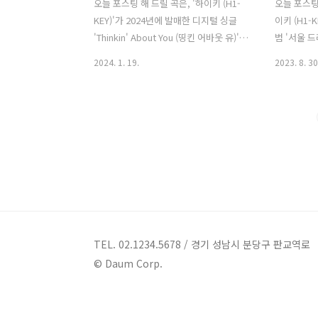
오늘 포스팅 해 드릴 곡은, '하이키 (H1-
오늘 포스팅 
KEY)'가 2024년에 발매한 디지털 싱글
이키 (H1-
'Thinkin' About You (띵킨 어바웃 유)'입
범 '서울 드리
니다. 'Thinkin' About You (띵킨 어바웃
더블 타이틀곡
2024. 1. 19.
2023. 8. 30
유)'는 포근한 느낌의 어쿠스틱 기타 사운
Beautiful
드와 미니멀한 드럼, 베이스가 어우러진
Beautifu
팝 스타일 장르의 곡으로, 헤어진 연인을
장미'로 이
향한 그리움을 표현했습니다. '하이키' 멤
지상'과 '데
버들의 감성적인 보컬이 인상적이며, 이
(Young 
별에 안타까워하면서도 끝내 눈물을 보이
망, 기쁨,
지 않는 화자의 모습이 듣는 이들의 공감
회의 도시 
을 불러일으킵니다. '하이키 (H1-KEY)'가
운 꿈을 꾸
새해를 맞아 야심 차게 선보이는 프로젝
습니다. 
트 'H1-KEYnote (하이키노트)'의 첫 곡입
공연장, 빌
니다. 'H1-KEYnote (하이키노트)' 프로
누비며 서
TEL. 02.1234.5678 / 경기 성남시 분당구 판교역로
젝트 는 '하이키'와 'Keynote'의 합성
그와 동시에
© Daum Corp.
어..
꽃..