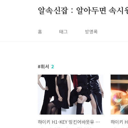
본문 바로가기
알속신잡 : 알아두면 속시
홈
태그
방명록
휘서
2
하이키 H1-KEY 띵킨어바웃유 Thinkin' About You 가사 노래 뮤비 곡정보 서이 리이나 휘서 옐