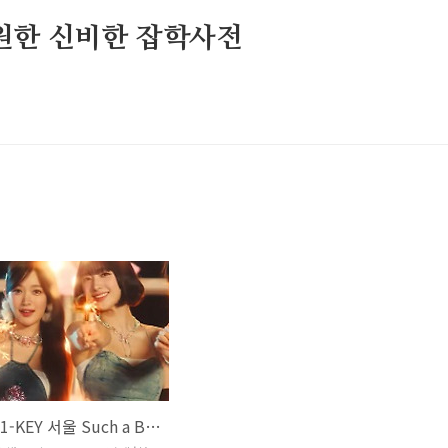
원한 신비한 잡학사전
하이키 H1-KEY 서울 Such a Beautiful City 가사 노래 뮤비 곡정보 서이 리이나 휘서 옐