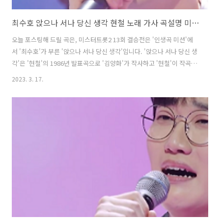
최수호 앉으나 서나 당신 생각 현철 노래 가사 곡설명 미스터트롯2 5위
오늘 포스팅해 드릴 곡은, 미스터트롯2 13회 결승전은 '인생곡 미션'에
서 '최수호'가 부른 '앉으나 서나 당신 생각'입니다. '앉으나 서나 당신 생
각'은 '현철'의 1986년 발표곡으로 '김양화'가 작사하고 '현철'이 작곡했
습니다. '최수호'는 일본에서 태어나 국악만 바라보며 10대 생활을 보냈
2023. 3. 17.
고 국악을 위해 한국으로 온 자신 때문에 7년의 기러기 생활을 보낸 아버
지 생각에 마음이 아팠다며 진심을 담은 무대로 감동을 더했고 최종 5위
에 올랐습니다. * 앉으나 서나 당신 생각 - 최수호 / 현철 가사 앉으나 서
나 당신 생각 앉으나 서나 당신 생각 떠오르는 당신 모습 피할 길이 없어
라 가지 말라고 애원했건만 못본체 떠나버린 너 소리쳐 불러도 아무 소용
이 없어라 앉으나 서나 당신 생각 앉으나 서나 당신 생각..