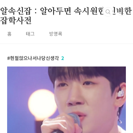
본문 바로가기
알속신잡 : 알아두면 속시원한 신비한
잡학사전
홈
태그
방명록
현철앉으나서나당신생각
2