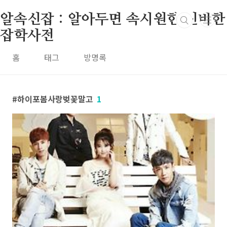
본문 바로가기
알속신잡 : 알아두면 속시원한 신비한
잡학사전
홈
태그
방명록
하이포봄사랑벚꽃말고
1