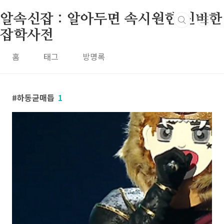
본문 바로가기
알속신잡 : 알아두면 속시원한 신비한
잡학사전
홈
태그
방명록
하동균매듭
1