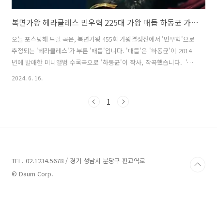
복면가왕 헤라클레스 민우혁 225대 가왕 매듭 하동균 가사 노래 뮤비 곡정보
오늘 포스팅해 드릴 곡은, 복면가왕 455회 가왕결정전에서 '민우혁'으로
추정되는 '헤라클레스'가 부른 '매듭'입니다. '매듭'은 '하동균'이 2014
년에 발매한 미니앨범 수록곡으로 '하동균'이 작사, 작곡했습니다. '헤
라클레스'가 도입부에서는 감미롭고 부드럽게 말하듯이 노래를 시작해
2024. 6. 16.
듣는 이들이 숨죽이며 듣게 만들 만큼 황홀했습니다. 후반부로 갈수록 진
심이 담긴 목소리로 사람들의 마음을 묘하게 끌어당겼고, 파워풀한 가창
1
력에 담긴 짙은 호소력까지, 가슴 깊은 곳에 묵직한 감동을 전달하는 무
대였습니다. 그 결과 '헤라클레스'가 '여왕의 기품'으로 출연한 '키코'를
84:15로 꺾고 225대 가왕의 자리에 올랐습니다. 매듭 - 헤라클레스 / 하
동균 가사 눈을 다 부비고 오늘을 확인하고 어제 일을 지우고 ..
TEL. 02.1234.5678 / 경기 성남시 분당구 판교역로
© Daum Corp.