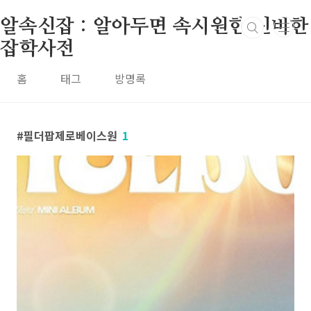
본문 바로가기
알속신잡 : 알아두면 속시원한 신비한
잡학사전
홈
태그
방명록
필더팝제로베이스원
1