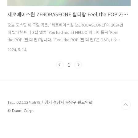
제로베이스원 ZEROBASEONE 필더팝 Feel the POP 가사 노래 뮤비 곡정보
오늘 포스팅 해 드릴 곡은, '제로베이스원 (ZEROBASEONE)'이 2024년
에 발매한 미니 3집 앨범 'You had me at HELLO'의 타이틀곡 'Feel
the POP (필 더 팝)'입니다. 'Feel the POP (필 더 팝)'은 D&B, UK
garage, Jersey club 등 다양한 리듬이 섞인 POP 장르의 곡으로, '김
2024. 5. 14.
수지', '하윤아', '12h51m', '이형주', '김소하', 'David Wilson', 'Max
Schneider', 'Sean Douglas'가 작사하고 'David Wilson', 'Max
1
Schneider', 'Sean Douglas'가 작곡했습니다. 운명의 상대에게 '제로
베이스원 (ZEROBASEONE)'과 함께 하는 순간만큼은, 앞으로 직면하
게 ..
TEL. 02.1234.5678 / 경기 성남시 분당구 판교역로
© Daum Corp.