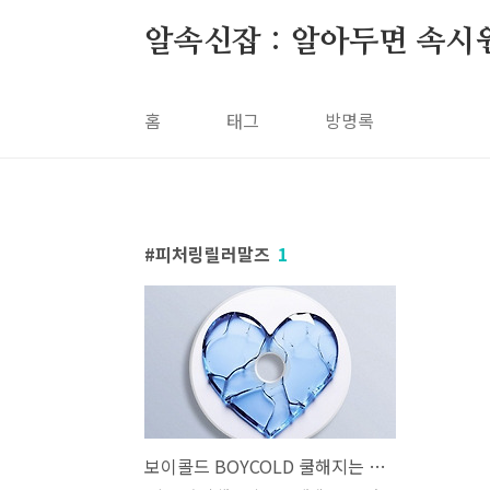
본문 바로가기
알속신잡 : 알아두면 속시
홈
태그
방명록
피처링릴러말즈
1
보이콜드 BOYCOLD 쿨해지는 방법 Feat. 릴러말즈 Leellamarz 가사 노래 뮤비 곡정보