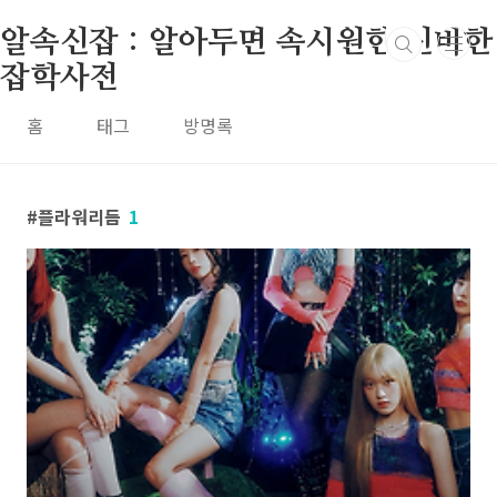
본문 바로가기
알속신잡 : 알아두면 속시원한 신비한
잡학사전
홈
태그
방명록
플라워리듬
1