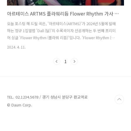
아르테미스 ARTMS 플라워리듬 Flower Rhythm 가사 노래 뮤비 곡정보
오늘 포스팅 해 드릴 곡은, '아르테미스(ARTMS)'가 2024년 5월에 발매
하는 정규 1집앨범 'Dall (달)'의 수록곡이자 선공개하는 두 번째 프리미
어 싱글 'Flower Rhythm (플라워 리듬)'입니다. 'Flower Rhythm (플라
워 리듬)'은 '아르테미스'의 멤버 '희진'의 솔로 앨범 타이틀곡
2024. 4. 11.
'Algorithm'과 '개화'를 바탕으로 탄생했습니다. '개화'의 꽃이 핀다는
의미에 'Algorithm'의 리듬을 차용해 'Flower Rhythm'이란 색다른 하
1
이브리드 댄스곡이 완성되었으며, 빠르게 질주하는 리듬 속 '아르테미
스' 멤버들의 청량한 목소리를 즐길 수 있습니다. Flower Rhythm (플라
워 리듬) - 아르테미스(ARTMS) 가사 새벽 끝에 입을 맞춰 피어나는 작은
꽃잎 ..
TEL. 02.1234.5678 / 경기 성남시 분당구 판교역로
© Daum Corp.