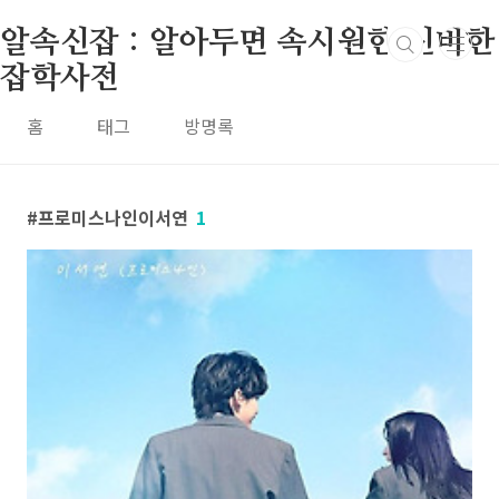
본문 바로가기
알속신잡 : 알아두면 속시원한 신비한
잡학사전
홈
태그
방명록
프로미스나인이서연
1