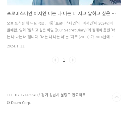
프로미스나인 이서연 너는 나 나는 너 지코 말하고 싶은 비밀 OST 가사 노래 뮤비 곡정보
오늘 포스팅 해 드릴 곡은, 그룹 '프로미스나인'의 '이서연'이 2024년에
발매한, 영화 '말하고 싶은 비밀 ((Our Secret Diary)'의 컬래버 음원 '너
는 나 나는 너'입니다. '너는 나 나는 너'는 '지코 (ZICO)'가 2016년에 발
매한 싱글로 '지코 (ZICO)'가 작사하고 '지코 (ZICO)', 'PEEJAY'가 작곡
2024. 1. 11.
했으며, 브레이크 없는 직진 고백을 달달하게 담아낸 가사가 인상적입니
다. '지코 (ZICO)'가 가지고 있던 트렌디한 힙합 특유의 그루브함은 그대
1
로 유지한 채, 다양한 텍스쳐의 사운드가 가득한 편곡이 '이서연'의 소울
풀한 그루브와 매력적인 보컬을 한층 더 빛나게 합니다. 특히 남녀 사이
의 설렘을 눈앞에 그려내듯 섬세하고 생생하게 표현해 낸 가사가 '이서
연'의 세련된 보..
TEL. 02.1234.5678 / 경기 성남시 분당구 판교역로
© Daum Corp.