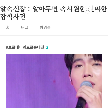
본문 바로가기
알속신잡 : 알아두면 속시원한 신비한
잡학사전
홈
태그
방명록
포르테디콰트로손태진
2