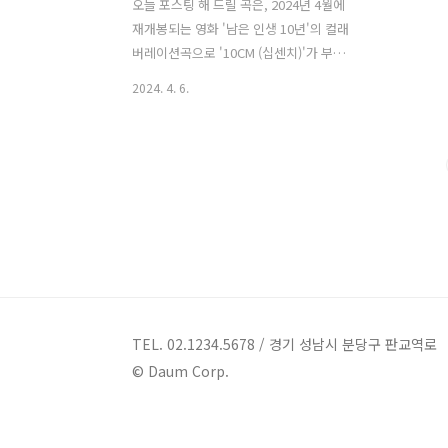
오늘 포스팅 해 드릴 곡은, 2024년 4월에
재개봉되는 영화 '남은 인생 10년'의 컬래
버레이션곡으로 '10CM (십센치)'가 부른
'티라미수 케익'입니다. '티라미수 케
2024. 4. 6.
익'은 밴드 '위아더나잇 (WE ARE THE
NIGHT)'의 2015년 미니앨범 수록곡으로
'함병선'이 작사하고 '함병선', '함필립',
'릴피쉬', '황성수'가 작곡했습니다. 리드
미컬한 어쿠스틱 기타 리프와 카혼 비트
에 톡톡 튀는 스트링, 매력적인 코러스가
어우러져 듣는 재미를 더했으며, '10CM
(십센치) '만의 따뜻하고 사랑스러운 음색
과 감성으로 가득 채워진 노래를 듣는 순
간 첫사랑의 감정이 떠오르게 됩니다. 영
화 '남은 인생 10년'은 난치병 선고를 받
TEL. 02.1234.5678 / 경기 성남시 분당구 판교역로
은 스무 살 '마츠리'와 삶의 의지를 잃은
© Daum Corp.
'카즈토'가 눈부신 사계절을 장..