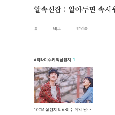
본문 바로가기
알속신잡 : 알아두면 속시
홈
태그
방명록
티라미수케익십센치
1
10CM 십센치 티라미수 케익 남은 인생 10년 위아더나잇 WE ARE THE NIGHT 가사 노래 뮤비 곡정보