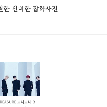
원한 신비한 잡학사전
트레저 TREASURE 보나보나 BONA BONA 가사 노래 뮤비 곡정보