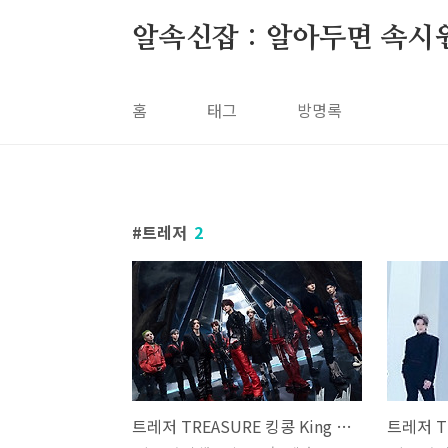
본문 바로가기
알속신잡 : 알아두면 속시
홈
태그
방명록
트레저
2
트레저 TREASURE 킹콩 King Kong 가사 노래 뮤비 곡정보