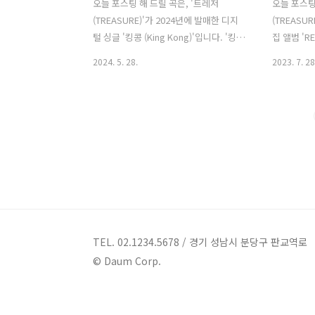
오늘 포스팅 해 드릴 곡은, '트레저
오늘 포스팅
(TREASURE)'가 2024년에 발매한 디지
(TREASU
털 싱글 '킹콩 (King Kong)'입니다. '킹콩
집 앨범 'R
(King Kong)'은 다이나믹한 전개가 매력
BONA (보
2024. 5. 28.
2023. 7. 28
적인 댄스곡으로, 영화 '킹콩'의 스토리를
BONA (
녹여내, 이루어질 수 없는 사랑이지만 모
는 주제를 
든 걸 바치겠다는 맹목적인 사랑을 표현
(Born To
했습니다. 사랑을 위해 물불 안 가리
어법으로 풀
고 달려나가는 킹콩의 모습처럼 강렬
렬하고 웅장
한 느낌을 담아, 넘치는 에너지와 짜릿
이는 흡인력
한 전율을 느낄 수 있으며, 퍼포먼스 역
를 사로잡
시 테마에 맞게 다이나믹하고 역동적입
브라스 사운
니다. 강렬한 테마에 파워풀한 보컬과 퍼
확신에 가득
포먼스로 한층 더 성숙해진 '트레
저'의 모습
저 (TREASURE)'의 모습을 선사합니
발을 구르고
TEL. 02.1234.5678 / 경기 성남시 분당구 판교역로
다. 킹콩 (King Kong) - 트레
와 더불어 
© Daum Corp.
저 (TREASURE) 가사 Girl you so fire내
상적입니다
심지에 ..
포함해..