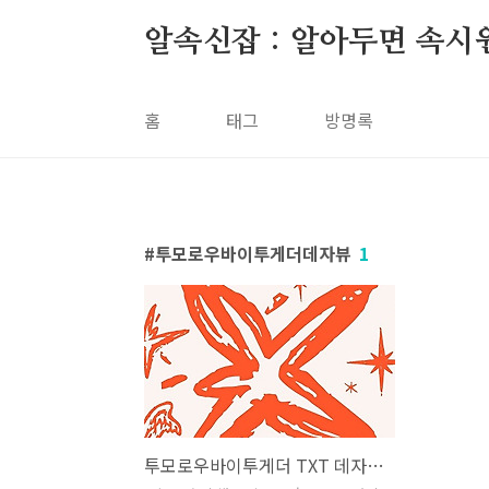
본문 바로가기
알속신잡 : 알아두면 속시
홈
태그
방명록
투모로우바이투게더데자뷰
1
투모로우바이투게더 TXT 데자뷰 Deja Vu 가사 노래 뮤비 곡정보