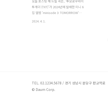
오늘 포스팅 해 드릴 곡은, '투모로우바이
투게더 (TXT)'가 2024년에 발매한 미니 6
집 앨범 'minisode 3: TOMORROW'의
타이틀곡 '데자뷰 (Deja Vu)'입니다. '데
2024. 4. 1.
자뷰 (Deja Vu)'는 과거에 약속했듯 너와
나는 반드시 다시 만나게 되므로 재회의
그 순간은 데자뷰같이 느껴질 거라는 외
침이 세련된 사운드와 어우러져 애절함과
벅차오름을 동시에 느끼게 합니다. 힙합
을 기반으로한 현란한 스텝과 댄스 브레
이크 구간의 칼군무까지, 퍼포먼스를 보
는 재미가 있습니다. 이번 앨범에는 타이
틀곡을 포함해, '내일에서 기다릴게 (I'll
See You There Tomorrow)', '- --- -- --
- .-. .-. --- .--', 'Miracle (기적은 너와 내
TEL. 02.1234.5678 / 경기 성남시 분당구 판교역로
가 함께하는 순간마다 일..
© Daum Corp.