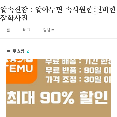
본문 바로가기
알속신잡 : 알아두면 속시원한 신비한
잡학사전
홈
태그
방명록
테무쇼핑
2