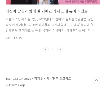
태진아 당신과 함께 갈 거예요 가사 노래 뮤비 곡정보
오늘 포스팅 해 드릴 곡은, 2023년에 '태진아'가 발매한 정규앨범 '당신
과 함께 갈 거예요'의 동명 타이틀곡 '당신과 함께 갈 거예요' 입니다. '당
신과 함께 갈 거예요'는 아내 '옥경이 (이옥형 씨)'에게 전하는 메시지를
담은 곡으로, '태진아'가 작사하고 '태진아'의 아들 '이루'가 작곡했습니
2023. 10. 29.
다. '태진아'는 녹음 과정에서 눈물이 쏟아질 정도로 자신의 진심을 담아
내고자 노력했고, 앨범 표지에는 부인과 함께 찍은 사진을 선보였습니다.
1
이번 앨범에는 타이틀곡을 포함해, '고무풍선', '부산사내야' 등 '태진
아'의 새로운 창법이 돋보이는 열여덟 곡이 수록되어 있습니다. 당신과
함께 갈 거예요 - 태진아 가사 꽃처럼 아름답던 청춘은 간 곳 없고 얼굴에
주름살이 슬프게 울고 있네요 인생길 가는 길이 힘들고..
TEL. 02.1234.5678 / 경기 성남시 분당구 판교역로
© Daum Corp.