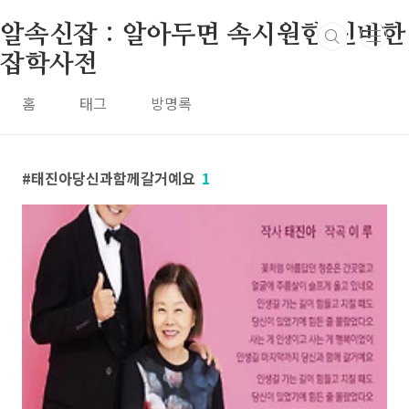
본문 바로가기
알속신잡 : 알아두면 속시원한 신비한
잡학사전
홈
태그
방명록
태진아당신과함께갈거예요
1