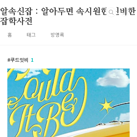
본문 바로가기
알속신잡 : 알아두면 속시원한 신비한
잡학사전
홈
태그
방명록
쿠드잇비
1