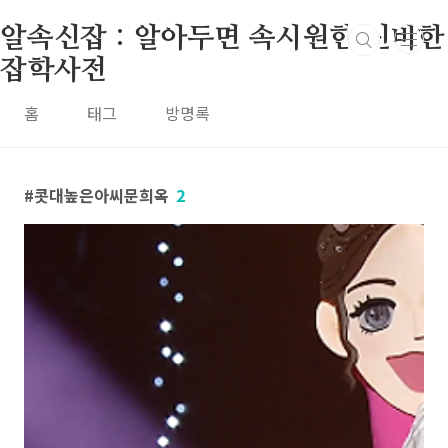
본문 바로가기
알속신잡 : 알아두면 속시원한 신비한
잡학사전
홈
태그
방명록
콧대높은아씨문희옥
2