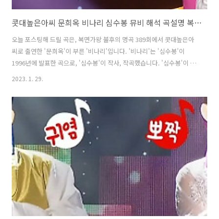
콧대높은아씨 문희옥 비나리 심수봉 뮤비 해석 곡설명 복면가왕
오늘 포스팅해 드릴 곡은, 복면가왕 불후의 명곡 389회에서 콧대높은아
씨로 출연한 '문희옥'이 부른 '비나리'입니다. '비나리'는 '심수봉'이
1996년에 발표한 곡으로, '심수봉'이 작사, 작곡했습니다. '심수봉'이 남
편을 향한 속내를 가사로 풀어낸 청혼가라고 합니다. '문희옥'이 조용히
2023. 1. 29.
시작한 첫소절만으로도 무대를 압도했고, 묵직한 내공으로 감정을 섬세
하게 표현해 마음을 울리는 절절한 무대를 선보였습니다. * 비나리 - 문
희옥 / 심수봉 가사 큐피트 화살이 가슴을 뚫고 사랑이 시작된 날 또 다시
운명의 페이지는 넘어가네 나 당신 사랑해도 될까요 말도 못하고 한없이
애타는 나의 눈짓들 세상이 온통 그대 하나로 변해 버렸어 우리 사랑 연
습도 없이 벌써 무대로 올려졌네 생각하면 덧없는 꿈일지도 몰라 꿈일
지..