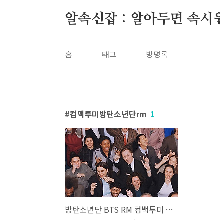
본문 바로가기
알속신잡 : 알아두면 속시
홈
태그
방명록
컴맥투미방탄소년단rm
1
방탄소년단 BTS RM 컴백투미 Come back to me 가사 노래 뮤비 곡정보