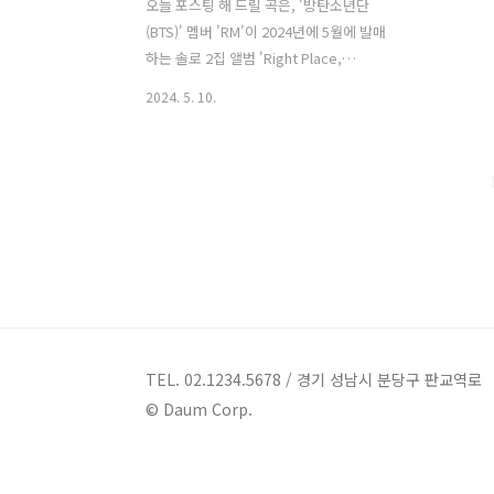
오늘 포스팅 해 드릴 곡은, '방탄소년단
(BTS)' 멤버 'RM'이 2024년에 5월에 발매
하는 솔로 2집 앨범 'Right Place,
Wrong Person (라이트 플레이스, 롱 퍼
2024. 5. 10.
슨)'의 선공개곡 'Come back to me (컴
백투미)'입니다.
'Come back to me (컴백투미)'는 인
디 팝 장르 곡으로, 'RM'이 작사하고 밴
드 '혁오'의 '오혁'이 작곡했습니다. 새
로운 것에 도전하고 싶은 마음과 또다른
한편으로는 현실에 안주하고 싶은 모순된
감정에 대해 들여다본 노래로, '모든 것은
되돌아온다, 모든 것은 아닐지도 모르지
만'이라는 메시지를 담았습니다. Come
back to me (컴백투미) - 방탄소년단
TEL. 02.1234.5678 / 경기 성남시 분당구 판교역로
BTS RM 가사 I told you I'm fine
© Daum Corp.
tonightsta..