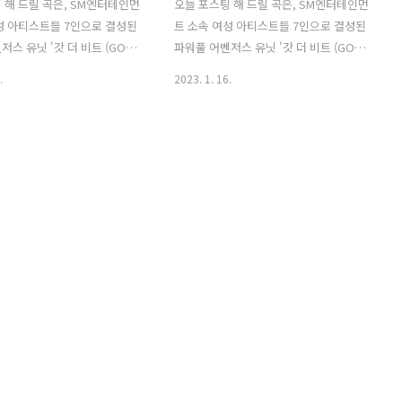
 해 드릴 곡은, SM엔터테인먼
오늘 포스팅 해 드릴 곡은, SM엔터테인먼
성 아티스트들 7인으로 결성된
트 소속 여성 아티스트들 7인으로 결성된
스 유닛 '갓 더 비트 (GOT
파워풀 어벤저스 유닛 '갓 더 비트 (GOT
t)'의 첫 미니앨범으로, 2023년
the beat)'의 첫 미니앨범으로, 2023년
.
2023. 1. 16.
스탬프 온 잇 (Stamp On
에 발매된 '스탬프 온 잇 (Stamp On
곡 '가시 (Rose)'입니다. '가시
It)'의 수록곡 '얼터 에고 (Alter Ego)'입
'는 아름다움을 장미의 가시로 표
니다. '얼터 에고 (Alter Ego)'는 심각한
이 인상적인 곡으로, 송채리
환경 문제를 주제로 만들어진 노래이며,
ombas)가 작사하고 DEEZ,
danke (lalala studio)가 작사하고 Josh
SAAY가 작곡했습니다. '갓 더
Cumbee, Jordan Powers, Kella
 the beat)'는 테마별로 새로
Armitage, NIIVA, Jacob Attwooll,
유닛을 선보이는 프로젝트 '걸
Elsa Curran이 작곡했습니다. '갓 더 비트
irls On Top·GOT)'의 첫 번째
(GOT the beat)'는 테마별로 새로운 조
SM뿐 아니라 K팝을 대표하는
합의 유닛을 선보이는 프로젝트 '걸스 온
', '효연', '슬기', '웬디', '카
톱 (Girls On Top·GOT)..
로 ..