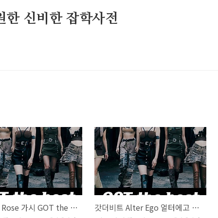
원한 신비한 잡학사전
갓더비트 Rose 가시 GOT the beat 노래 뮤비 가사 곡정보 카리나 윈터 슬기 웬디 보아 태연 효연
갓더비트 Alter Ego 얼터에고 GOT the beat 노래 뮤비 가사 곡정보 카리나 윈터 슬기 웬디 보아 태연 효연