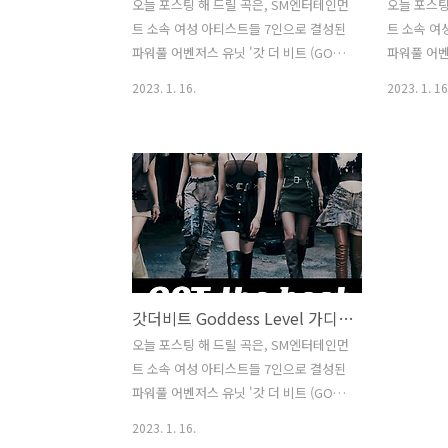
오늘 포스팅 해 드릴 곡은, SM엔터테인먼
오늘 포스팅
트 소속 여성 아티스트들 7인으로 결성된
트 소속 여
파워풀 어벤저스 유닛 '갓 더 비트 (GOT
파워풀 어벤저
the beat)'의 첫 미니앨범으로, 2023년
the bea
2023. 1. 16.
2023. 1. 16
에 발매된 '스탬프 온 잇 (Stamp On
에 발매된 '
It)'의 수록곡 '말라 (MALA)'입니다. '말라
It)'의 수록
(MALA)'는 남들이 바라보는 내가 아니라
(Rose)
나 자신 그대로를 사랑하자는 메시지를
현한 노랫말
담은 곡으로, 이형석이 작사하고 웅킴,
(153/Jo
Stereo14, Maria Marcus, Andreas
YUNSU, 
Öberg가 작곡했습니다. '갓 더 비트
비트 (GOT
(GOT the beat)'는 테마별로 새로운 조
운 조합의 
합의 유닛을 선보이는 프로젝트 '걸스 온
스 온 톱 (G
갓더비트 Goddess Level 가디스레벨 GOT the beat 노래 뮤비 가사 곡정보 카리나 윈터 슬기 웬디 보아 태연 효연
톱 (Girls On Top·GOT)'의 첫 번째 유닛
유닛으로, 
으로, SM뿐 아니라 K팝을 대표하는 '보
'보아', '태연
오늘 포스팅 해 드릴 곡은, SM엔터테인먼
아', '태연', '효연', '슬기..
리나', '윈터'
트 소속 여성 아티스트들 7인으로 결성된
파워풀 어벤저스 유닛 '갓 더 비트 (GOT
the beat)'의 첫 미니앨범으로, 2023년
2023. 1. 16.
에 발매된 '스탬프 온 잇 (Stamp On