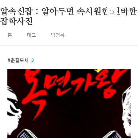
본문 바로가기
알속신잡 : 알아두면 속시원한 신비한
잡학사전
홈
태그
방명록
춘길모세
2