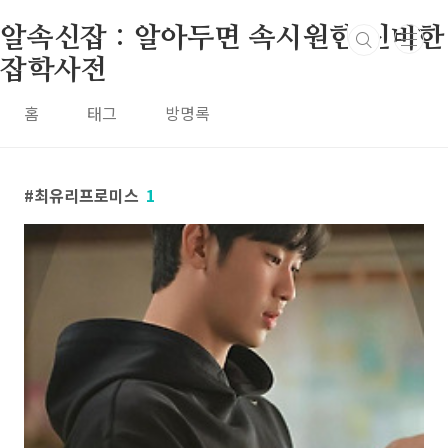
본문 바로가기
알속신잡 : 알아두면 속시원한 신비한
잡학사전
홈
태그
방명록
최유리프로미스
1