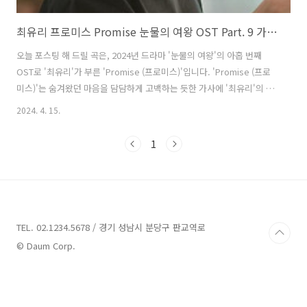
최유리 프로미스 Promise 눈물의 여왕 OST Part. 9 가사 노래 뮤비 곡정보
오늘 포스팅 해 드릴 곡은, 2024년 드라마 '눈물의 여왕'의 아홉 번째
OST로 '최유리'가 부른 'Promise (프로미스)'입니다. 'Promise (프로
미스)'는 숨겨왔던 마음을 담담하게 고백하는 듯한 가사에 '최유리'의 호
소력 짙은 음색이 더해져 현우(김수현 분)를 향한 해인(김지원 분)의 간절
2024. 4. 15.
하고 애틋한 사랑이 한층 섬세하게 표현된 곡으로, '남혜승', '박진호'가
작사, 작곡했습니다. 드라마 '눈물의 여왕'의 음악을 책임지고 있는 '남혜
1
승' 음악감독과 '사이코지만 괜찮아', '사랑의 불시착', '그 해 우리는' 등
의 작품에서 호흡을 함께 했던 뮤지션 '김경희'가 협업했으며 여기에 시
적인 노랫말로 사랑받는 싱어송라이터 '최유리'의 따뜻한 음색까지, 심
도 깊은 서사를 느끼게 해주는 노래로 완성..
TEL. 02.1234.5678 / 경기 성남시 분당구 판교역로
© Daum Corp.