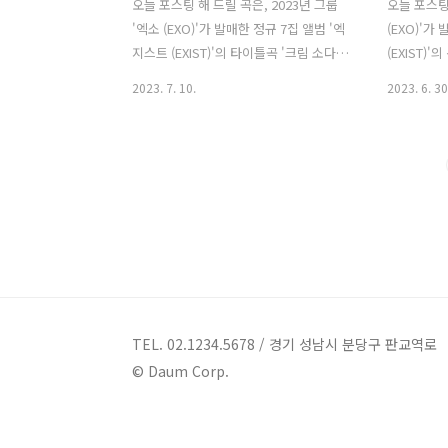
오늘 포스팅 해 드릴 곡은, 2023년 그룹
오늘 포스팅 
'엑소 (EXO)'가 발매한 정규 7집 앨범 '엑
(EXO)'가
지스트 (EXIST)'의 타이틀곡 '크림 소다
(EXIST)'
(Cream Soda)'입니다. '크림 소다
어 미 아웃)'
2023. 7. 10.
2023. 6. 30
(Cream Soda)'는 이국적인 리듬에 브라
미 아웃)'
스, 건반, 드럼 사운드가 풍성하게 더해진
알앤비(R&
중독성 강한 팝 댄스 곡으로, 사랑에 빠진
되기 전 망
순간을 부드럽고 짜릿한 '크림 소다'에 빗
이 솔직한 
대어 표현했습니다. 거기에 턱시도 스타
랫말과 달콤
일링으로 나른하면서도 섹시한 매력을 발
들의 귀를 사
산하는 '엑소'의 관능적인 보컬과 강렬한
(히어 미 아웃
퍼포먼스를 만날 수 있습니다. 크림 소다
babe 더
(Cream Soda) - 엑소 (EXO) 가사 톡 쏘
날개를 펴 Le
는 듯한 느낌 꽤나 부드러운 Cream 섞일
내지 Baby 
수록 더욱 진해져 Baby 또 목이 타는 기
시도는 Just s
TEL. 02.1234.5678 / 경기 성남시 분당구 판교역로
분 살짝 위태로운 지금 다른 걸론 절대 만
© Daum Corp.
족 못 해 Bab..