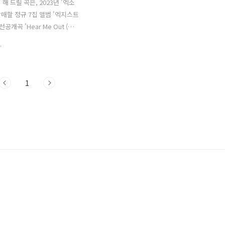
해 드릴 곡은, 2023년 '엑소
 발매할 정규 7집 앨범 '엑지스트
의 선공개곡 'Hear Me Out (히
입니다. 'Hear Me Out (히어
.
은 올드스쿨 바이브가 느껴지는
B) 장르의 곡으로, 사랑이 시작
설이고 있는 상대에게 꾸밈 없
1
마음을 전하는 내용이 담긴 노
한 보컬이 어우러져 듣는 이
로잡습니다. Hear Me Out
) - 엑소 (EXO) 가사 Look
 마음에 들어 너의 마음에 들려
t’s fly together 나는 일을
I can’t help it 날 밀어내려는
ave it Cuz I’ve been ..