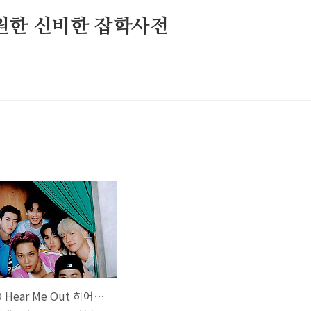
원한 신비한 잡학사전
엑소 EXO Hear Me Out 히어미아웃 수호 찬열 카이 디오 백현 세훈 시우민 첸 레이 곡설명 뮤비 가사