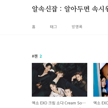
본문 바로가기
알속신잡 : 알아두면 속시
홈
태그
방명록
첸
2
엑소 EXO 크림 소다 Cream Soda 수호 찬열 카이 디오 백현 세훈 시우민 첸 레이 곡설명 뮤비 가사