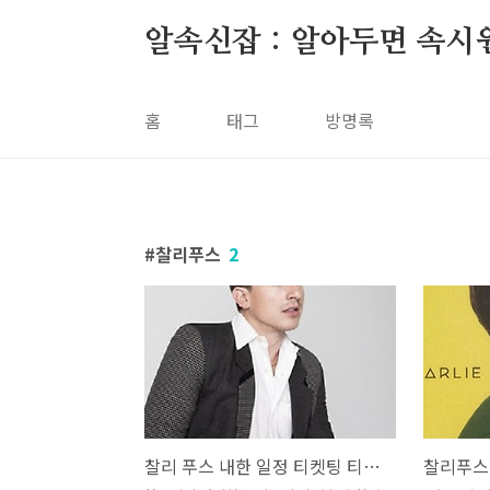
본문 바로가기
알속신잡 : 알아두면 속시
홈
태그
방명록
찰리푸스
2
찰리 푸스 내한 일정 티켓팅 티켓 예매 정보 Charles Puth