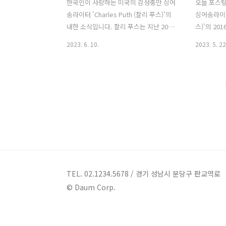
한국인이 사랑하는 미국의 감성충만 싱어
오늘 포스팅
송라이터 'Charles Puth (찰리 푸스)'의
싱어송라이터 
내한 소식입니다. 찰리 푸스는 지난 2016
스)'의 201
년 8월 과 2018년 11월 에 내한 공연을 했
Mind'의 
2023. 6. 10.
2023. 5. 22
습니다. 이후 코로나로 인해 공연이 이어
다. Charli
지지 못했고, 엔데믹과 함께 5년여 만의
Marco Rod
내한 소식을 전했습니다. 찰리 푸스는 6월
Abrahart,
9일 공식 홈페이지를 통해 ‘The Charlie
곡 의 곡으
Live Experience’ 아시아 투어 계획을
고 망가지게
공개했습니다. 아시아 투어는 홍콩 (10월
는 마음을 
4일) 에서 투어를 시작하여, 태국 방콕
정선까지 전
(10월 6일), 인도네시아 자카르타 (10월 8
리에이터인 
일), 싱가포르 (10월 10일), 일본 도쿄 (10
와 절묘하게
월 17~18일)에서 공연을 펼칩니다. 그 대
면서 차트 
미를 장식하는 피날레인 한국 서울 공연
을 '스파이
TEL. 02.1234.5678 / 경기 성남시 분당구 판교역로
은 10월 20일과 10월 21일 양 이틀..
분이 많지만
© Daum Corp.