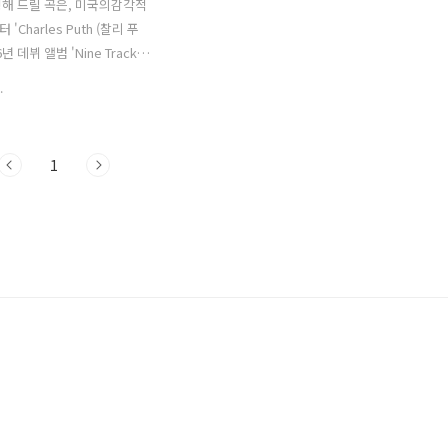
해 드릴 곡은, 미국의감각적
'Charles Puth (찰리 푸
6년 데뷔 앨범 'Nine Track
수록곡인 'Dangerously'입니
.
e Puth, Jonathan Rotem,
riguez-Diaz,Jr., James
 Alexander Izquierdo 작사작
1
로, 사랑을 하게되면서 상처받
 될 걸 알면서도 멈추지 못하
묘사한 곡으로, 절규하듯한 감
해주는 곡입니다. 유튜브 크
'때잉' 님이 스파이더맨 영화
 편집한 동영상이 화제가 되
역주행까지 이루게 되어, 이 곡
더맨' 영화의 OST로 생각하는
 스파이더맨 영화와는 무..