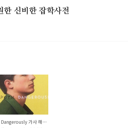
원한 신비한 잡학사전
찰리푸스 Dangerously 가사 해석 번역 뜻 노래 곡정보 스파이더맨 Charlie Puth