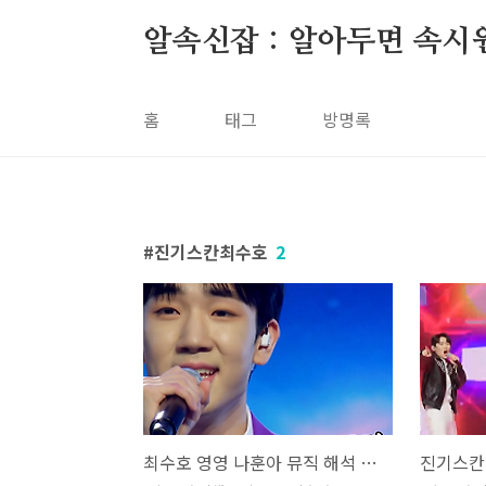
본문 바로가기
알속신잡 : 알아두면 속시
홈
태그
방명록
진기스칸최수호
2
최수호 영영 나훈아 뮤직 해석 곡설명 미스터트롯2