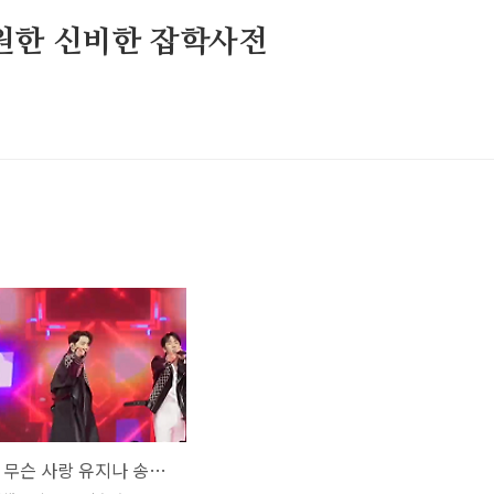
원한 신비한 잡학사전
진기스칸 무슨 사랑 유지나 송인 장윤정 불티 전영록 최수호 윤준협 진욱 추혁진 길병민 뮤직 해석 곡설명 미스터트롯2