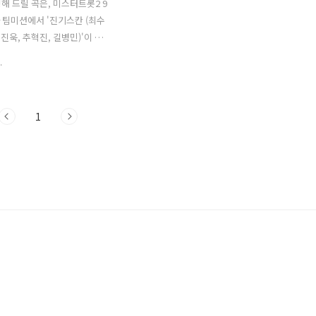
해 드릴 곡은, 미스터트롯2 9
차 팀미션에서 '진기스칸 (최수
 진욱, 추혁진, 길병민)'이 부
랑 + 송인'과 '불티'입니다. '무
.
'유지나'의 2010년 발표곡으
'가 작사하고 '정의송'이 작곡
'은 '장윤정'의 2010년 발표곡
1
진'이 작사하고 '임강현'이 작
'불티'는 '전영록'의 1984년
'전영록'이 작사하고 '김정
했습니다. '최수호'가 청아하면
 짙은 보컬로 '무슨 사랑'을 불
 자아냈고 신선한 아이디어가
. 또한 '진욱'이 '송인'을 불
절하면서도 절제감 있게 부르다
폭발력을 보여주어 듣는 이들을
 만든 무대를 선보였습니다...