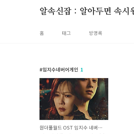
본문 바로가기
알속신잡 : 알아두면 속시
홈
태그
방명록
임지수네버어게인
1
원더풀월드 OST 임지수 네버어게인 Never Again 가사 노래 뮤비 곡정보