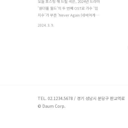
오늘 포스팅 해 드릴 곡은, 2024년 드라마
'원더풀 월드'의 두 번째 OST로 가수 '임
지수'가 부른 'Never Again (네버어게
인)'입니다. 'Never Again (네버어게
2024. 3. 9.
인)'은 한순간에 아들을 잃은 슬픔으로 인
한 주인공의 복잡하고 비극적인 서사를
잘 담아낸 곡으로 강렬하고 임팩트 있는
사운드에, 독보적인 보이스 컬러와 가창
력으로 다양한 오디션 프로그램에서 뛰어
난 음악적 역량을 선보이며 실력을 인정
받은 '임지수'의 애절하면서도 폭발적인
가창력이 더해져 드라마의 감정선을 더욱
극대화시켰습니다. Never Again (네버
어게인) - 임지수 가사 What if I were
with you all the time I would call your
TEL. 02.1234.5678 / 경기 성남시 분당구 판교역로
name many times 그리움에 번져버린
© Daum Corp.
내 ..