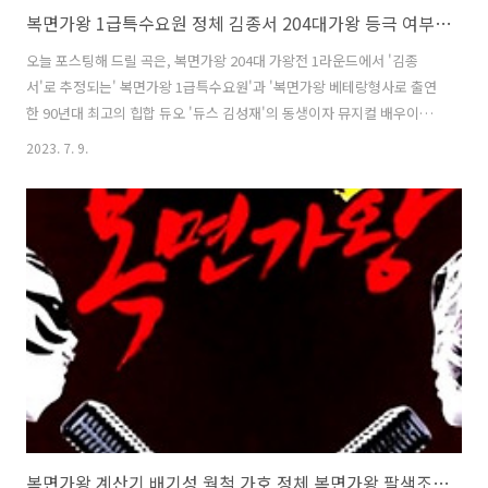
복면가왕 1급특수요원 정체 김종서 204대가왕 등극 여부 베테랑형사 김성욱 고래사냥 송창식 노래 가사 곡설명
오늘 포스팅해 드릴 곡은, 복면가왕 204대 가왕전 1라운드에서 '김종
서'로 추정되는' 복면가왕 1급특수요원'과 '복면가왕 베테랑형사로 출연
한 90년대 최고의 힙합 듀오 '듀스 김성재'의 동생이자 뮤지컬 배우이자
가수인 '김성욱'이 대결한 '송창식'이 부른 '고래사냥'입니다. 과연 복면
2023. 7. 9.
가왕 8색조 임정희 가왕을 누르고 204대가왕의 영예는 누구에게로 돌아
갈지? 1. 원곡 송창식 고래사냥 곡설명 원곡 '고래사냥'은 최인호 작사,
송창식 작곡 의 곡으로, 1975년 영화 ' 바보들의 행진 ' OST로, '일간 스
포츠'에 연재했던 '최인호'의 동명 소설을 원작으로 한 1975년에 개봉된
하길종 감독의 영화 '바보들의 행진'에 나오는 주인공 병태의 테마곡입니
다. 병태는 밤낮으로 마음 속의 고래를 꿈꾼것을 모티브..
복면가왕 계산기 배기성 월척 가호 정체 복면가왕 팔색조 임정희 203대가왕 결정전 411회