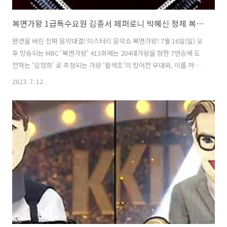
복면가왕 1급특수요원 김종서 페퍼로니 박혜신 정체 복면가왕 팔색조 임정희 204대가왕 결정전 413회
편견을 버린 진짜 음악대결! 미스터리 음악쇼 복면가왕! 7월 16일(일) 오
후 방송되는 MBC '복면가왕' 413회에는 204대가왕을 향한 7연승에 도
전하는 '임정희' 로 추청되는 가왕 ‘팔색조’의 방어전 무대와, 이를 저지
할 복면가수 4인의 솔로곡 대결이 펼쳐집니다. 황금가면을 차지하기 위
2023. 7. 12.
한 복면가수 4人의 숨 막히고 피 말리는 솔로곡 대결 과 204대가왕 결정
전 !!! 1. 2라운드대결 & 정체공개 : 복면가왕 페퍼로니 박혜신 vs 복면가
왕 1급특수요원 김종서 저를 빼면 오늘 무대 싱거울걸요? 짭짤한 맛으로
판정단의 입맛을 사로잡을게요! 페퍼로니 vs Manners maketh king.
매너가 가왕을 만든다! 1급 특수요원 복면가왕 페퍼로니 의 정체는 가수
박혜신, 복면가왕 1급특수요원 의 정체는 ..