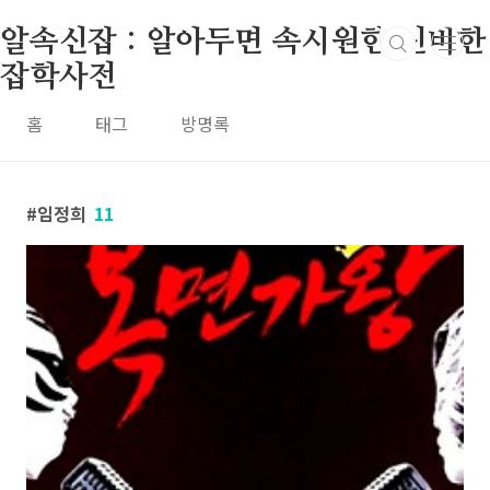
본문 바로가기
알속신잡 : 알아두면 속시원한 신비한
잡학사전
홈
태그
방명록
임정희
11