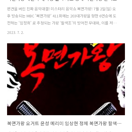
편견을 버린 진짜 음악대결! 미스터리 음악쇼 복면가왕! 7월 2일(일) 오
후 방송되는 MBC '복면가왕' 411회에는 203대가왕을 향한 6연승에 도
전하는 '임정희' 로 추청되는 가왕 ‘팔색조’의 방어전 무대와, 이를 저지
할 복면가수 4인의 솔로곡 대결이 펼쳐집니다. 황금가면을 차지하기 위
2023. 7. 2.
한 복면가수 4人의 숨 막히고 피 말리는 솔로곡 대결 과 203대가왕 결정
전 !!! 1. 2라운드대결 & 정체공개 : 복면가왕 월척 가호 vs 복면가왕 계산
기 배기성 짜릿한 손맛! 팔색조 잡으러 무대로 갈까나~ 팔색조 잡고서 가
왕석 갈까나~ 월척 vs 한 치의 오차도 없는 완벽한 무대! 오늘 가왕이 되
는 것 말고는 제 계산에 없습니다! 계산기 복면가왕 월척 의 정체는 가수
가호, 복면가왕 계산기 의 정체는 가수 배기성 ..
복면가왕 요거트 윤성 메리미 임상현 정체 복면가왕 팔색조 임정희 203대가왕 결정전 411회