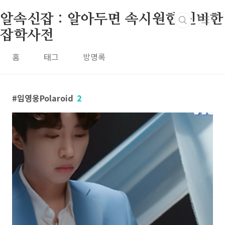
본문 바로가기
알속신잡 : 알아두면 속시원한 신비한
잡학사전
홈
태그
방명록
임영웅Polaroid
2