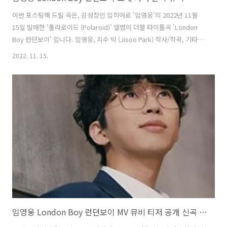
이번 포스팅해 드릴 곡은, 감성장인 임히어로 '임영웅'의 2022년 11월
15일 발매한 ‘폴라로이드 (Polaroid)’ 앨범의 더블 타이틀곡 'London
Boy 런던보이' 입니다. 임영웅, 지수 박 (Jisoo Park) 작사/작곡, 기타리
스트 겸 싱어송라이터 김홍갑 편곡 의 곡으로, 임영웅의 첫 자작곡이자
2022. 11. 15.
싱어송라이터의 면모를 보여주는 곡입니다. 오직 팬들을 위해 준비한 선
물 같은 노래로, 밴드와 함께 즐기는 러블리하며 밝고 경쾌한 노래입니
다. 임영웅 London Boy 런던보이 노래 가사 꿈에 그리던 그곳 난 여기
있어 저 푸른 바다 위로 널 닮은 하늘 I’m in London oh, I’m in London,
yeah 드넓은 공원 안에 널 담은 향기 가는 모든 곳마다 난 네가 보여 I’m
in..
임영웅 London Boy 런던보이 MV 뮤비 티저 공개 신곡 첫자작곡