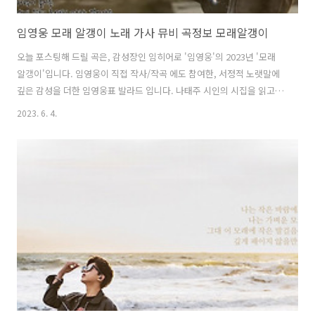
임영웅 모래 알갱이 노래 가사 뮤비 곡정보 모래알갱이
오늘 포스팅해 드릴 곡은, 감성장인 임히어로 '임영웅'의 2023년 '모래
알갱이'입니다. 임영웅이 직접 작사/작곡 에도 참여한, 서정적 노랫말에
깊은 감성을 더한 임영웅표 발라드 입니다. 나태주 시인의 시집을 읽고
받은 영감과 최근 미국에 다녀와서 느낀 점들을 가사에 담았다고 밝히기
2023. 6. 4.
도 했습니다. 뮤비에는 바닷가에서 잔잔한 파도소리로 시작되며, 곡 중간
에 임영웅의 휘파람까지 힐링과 위로를 전해 줍니다. 신곡 ‘모래 알갱
이'는 5월 3일 KBS2 ‘마이 리틀 히어로’(MY LITTLE HERO)에서 선공개
되었고, 음원은 오는 5일 오후 6시 온라인 음원사이트에서 공개됩니다.
임영웅 모래 알갱이 신곡 노래 가사 모래알갱이 나는 작은 바람에도 흩어
질 나는 가벼운 모래 알갱이 그대 이 모래에 작은 발걸음을 내어..