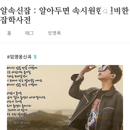
본문 바로가기
알속신잡 : 알아두면 속시원한 신비한
잡학사전
홈
태그
방명록
임영웅신곡
5