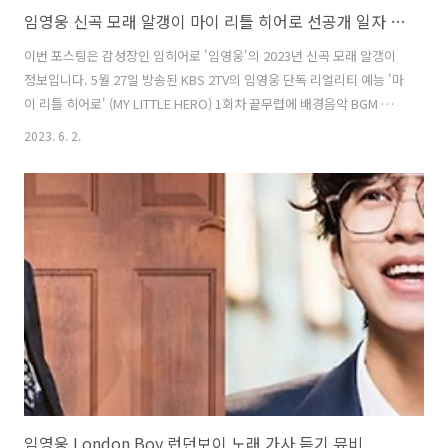
임영웅 신곡 모래 알갱이 마이 리틀 히어로 선공개 일자 방송일자 마리히
이번 포스팅은 감성장인 임히어로 '임영웅'의 2023년 신곡 모래 알갱이
정보입니다. 5월 27일 방송된 KBS 2TV의 임영웅 단독 리얼리티 예능 '마
이 리틀 히어로' (MY LITTLE HERO) 1회차 끝무렵에 배경음악 BGM 으
로 흘러나온 곡에 대해 다양한 추측이 나오던 가운데, 소속사 측에서 6월
2023. 6. 2.
5일 오후 6시에 임영웅의 신곡 발매된다는 소식을 전했습니다. 선글라스
를 쓴 채 파도가 잔잔하게 치고 있는 바닷가를 바라보며 서있는 임영웅의
뒷모습이 담겨있는 사진을 신곡 발매 소식과 함께 공개했습니다. 쓸쓸해
보이면서도 한 편의 영화같은 분위기의 모습에 또 한번 팬들을 설레게 하
였습니다. 임영웅의 신곡 모래 알갱이 는 6월 5일 발매에 앞서, 6월 3일
방송될 '마이 리틀 히어로' 2화 / 2회에서 선..
임영웅 London Boy 런던보이 노래 가사 듣기 뮤비