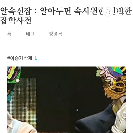
본문 바로가기
알속신잡 : 알아두면 속시원한 신비한
잡학사전
홈
태그
방명록
이승기삭제
1