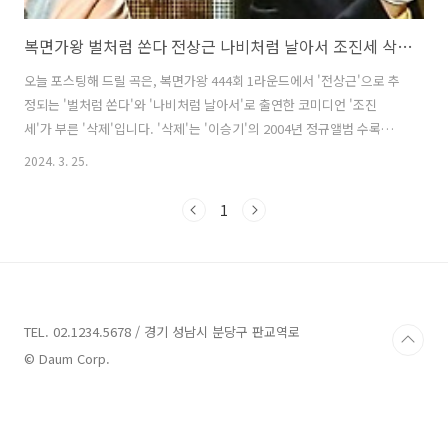
복면가왕 벌처럼 쏜다 전상근 나비처럼 날아서 조진세 삭제 이승기 가사 노래 뮤비 곡정보
오늘 포스팅해 드릴 곡은, 복면가왕 444회 1라운드에서 '전상근'으로 추
정되는 '벌처럼 쏜다'와 '나비처럼 날아서'로 출연한 코미디언 '조진
세'가 부른 '삭제'입니다. '삭제'는 '이승기'의 2004년 정규앨범 수록곡
으로, 가수 '싸이'가 작사, 작곡했습니다. '벌처럼 쏜다'가 꿀 떨어지는 미
2024. 3. 25.
성으로 시작해 심장을 찌르는 듯 전율을 불러 일으키는 강력한 한방으로
듣는 이들의 마음을 사로잡았습니다. '나비처럼 날아서'는 포근한 목소
1
리로 담담하게 시작해 끝까지 차분하게 열창했습니다. 그 결과 '벌처럼
쏜다'가 77:22로 '나비처럼 날아서' 조진세를 꺾고 2라운드에 진출했습
니다. 삭제 - 벌처럼 쏜다 & 나비처럼 날아서 / 이승기 가사 헤어진 다음
날 니 목소리없이 아침에 혼자 눈을 뜨게 된거야 실감이 안나..
TEL. 02.1234.5678 / 경기 성남시 분당구 판교역로
© Daum Corp.