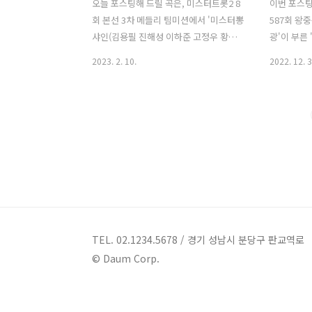
오늘 포스팅해 드릴 곡은, 미스터트롯2 8
이번 포스팅
회 본선 3차 메들리 팀미션에서 '미스터뽕
587회 왕
샤인(김용필 진해성 이하준 고정우 황민
광'이 부른 
호)'이 부른 '전복 먹으러갈래'와 '인연'입
희'가 20
2023. 2. 10.
2022. 12. 3
니다. '전복 먹으러 갈래'는 '영탁'의
곡으로, '
2022년 발표곡으로 '영탁', '지광민'이 작
동양적 악기
사, 작곡했습니다. '미스터뽕샤인'이 분위
사가 특징이
기를 반전시키며 한도 초과의 멋진 데이
선희'에게 찾
트 신청을 하는 섹시한 무대로 듣는 이들
로 사용하게
을 설레게 만들었습니다. '인연'은 '이선
명곡입니다.
희'의 2005년 발표곡으로 '이선희'가 작
터 압도적인
사, 작곡했습니다. '미스터뽕샤인'이 설레
했던 '김기
고 애절한 무대를 선보였으며, 특히 '김용
컬 '서은광
필'이 강약조절로 팀을 이끌어 올려줘 기
엣으로, 
대 이상의 무대를 보여줬다는 평가를 들
하모니를 
TEL. 02.1234.5678 / 경기 성남시 분당구 판교역로
었습니다. * 전복 먹으러 갈래 - 미스터뽕
* 인연 - 
© Daum Corp.
샤인 김용필 진해성 이하준 고정우 황민
약속해요 이
호 / 영탁 가사 ..
되는 그날 ..