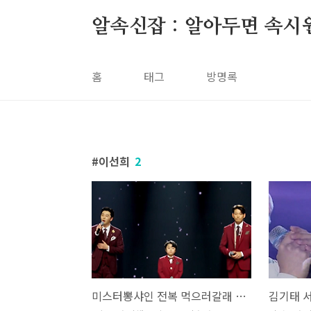
본문 바로가기
알속신잡 : 알아두면 속시
홈
태그
방명록
이선희
2
미스터뽕샤인 전복 먹으러갈래 영탁 인연 이선희 뮤비 해석 곡설명 김용필 진해성 이하준 고정우 황민호 미스터트롯2