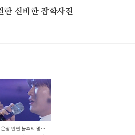
원한 신비한 잡학사전
김기태 서은광 인연 불후의 명곡 이선희 가사 뮤비 해석 곡설명