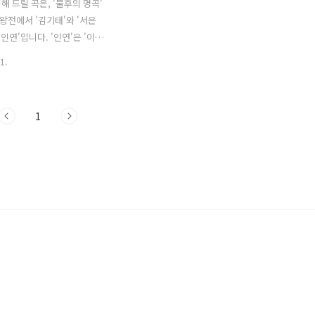
해 드릴 곡은, '불후의 명곡'
중왕전에서 '김기태'와 '서은
'인연'입니다. '인연'은 '이선
05년에 발매한 정규앨범 타이틀
1.
이선희'가 작사, 작곡했습니다.
가 쓰인 애절한 멜로디와 가
며, '이준익' 감독이 직접 '이
1
아가 영화 '왕의 남자' OST
 해 달라고 부탁했을 정도의
 '싱어게인' 시즌2 1라운드부
 지지로 최종 우승까지 차지
태'와 그룹 '비투비'의 메인보
'이 펼친 가창력 끝판왕들의 듀
상반되는 음색이면서도 아름다운
만들어낸 놀라운 무대였습니다.
김기태 & 서은광 / 이선희 가사
 순간이 다 지나고 다시 보게