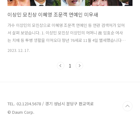
이상민 모친상 이혜영 조문객 연예인 미우새
가수 이상민의 모친상으로 이혜영 조문객 연예인 등 연관 검색어가 있어
서 살펴 보았습니다. 1. 이상민 모친상 이상민의 어머니 故 임효순 여사
는 치매 등 투병 생활을 이어오다 향년 76세로 11월 4일 별세했습니다.
빈소는 서울 연세대 신촌 세브란스병원 장례식장 6호실에 마련되었고,
2023. 12. 17.
상주는 이상민과 누나인 이성경이며, 발인은 11월 7일에, 장지는 서울시
립승화원으로 진행되었습니다. 2. 이상민 모친상 조문객 연예인 이상민
1
어머니의 빈소에 많은 스타들의 조문 행렬이 이어졌습니다. 미운우리새
끼 팀에는 김준호, 김종민, 김종국이 조문했습니다. JTBC 아는 형님 팀
에는 강호동 그리고 동료인 유재석, 지석진, 이경규, 하하 등도 조문했습
니다. 그 외의 많은 지인과 연예인 동료들이 조문하며 이상민을 위로했습
니다. ..
TEL. 02.1234.5678 / 경기 성남시 분당구 판교역로
© Daum Corp.