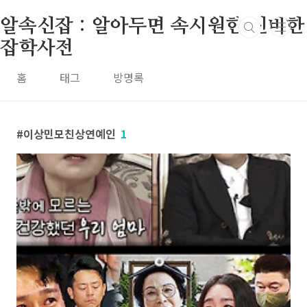
본문 바로가기
알속신잡 : 알아두면 속시원한 신비한
잡학사전
홈
태그
방명록
이상민모친상연예인
1