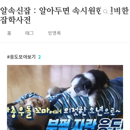
본문 바로가기
알속신잡 : 알아두면 속시원한 신비한
잡학사전
홈
태그
방명록
응도모아보기
2